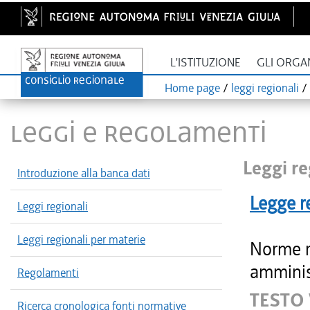
L'ISTITUZIONE
GLI ORGA
Home page
/
leggi regionali
/
LEGGI E REGOLAMENTI
Leggi re
Introduzione alla banca dati
Legge r
Leggi regionali
Leggi regionali per materie
Norme re
amminist
Regolamenti
TESTO
Ricerca cronologica fonti normative