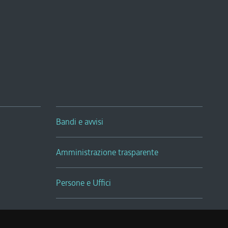
Bandi e avvisi
Amministrazione trasparente
Persone e Uffici
Sala Tiziano Tessitori