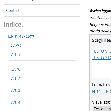
Contatti
Avviso legal
eventuali an
Indice:
Regione Friul
modo della p
L.R. n. 48/1977
Scegli il te
CAPO I
TESTO VI
Art. 1
TESTO ST
CAPO II
Art. 2
Formato st
Art. 3
HTML
-
PD
Art. 4
Visualizza: