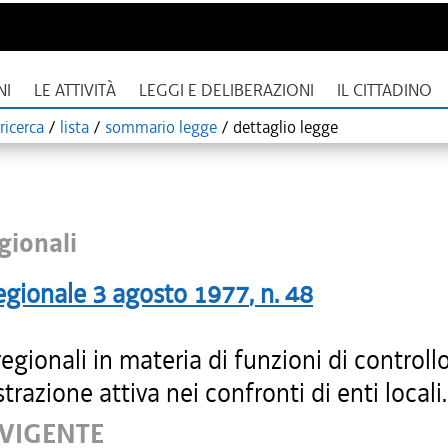
NI
LE ATTIVITÀ
LEGGI E DELIBERAZIONI
IL CITTADINO
ricerca
/
lista
/
sommario legge
/
dettaglio legge
gionali
egionale
3 agosto 1977
, n.
48
gionali in materia di funzioni di controllo
razione attiva nei confronti di enti locali.
 VIGENTE