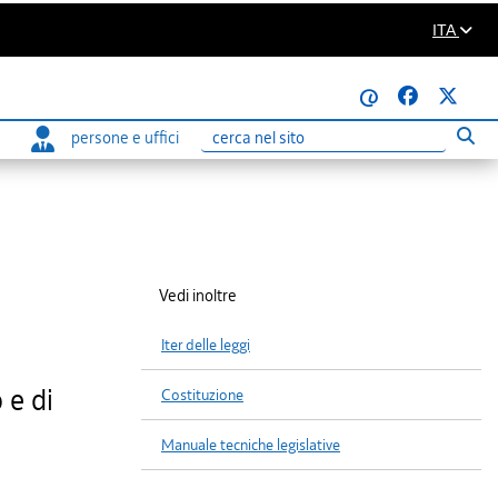
ITA
@
persone e uffici
Eseg
Ricerca
Vedi inoltre
Iter delle leggi
 e di
Costituzione
Manuale tecniche legislative