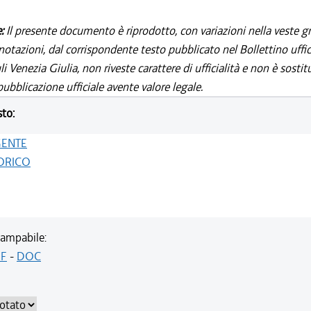
e:
Il presente documento è riprodotto, con variazioni nella veste gr
notazioni, dal corrispondente testo pubblicato nel Bollettino uffic
i Venezia Giulia, non riveste carattere di ufficialità e non è sostit
ubblicazione ufficiale avente valore legale.
sto:
GENTE
ORICO
ampabile:
F
-
DOC