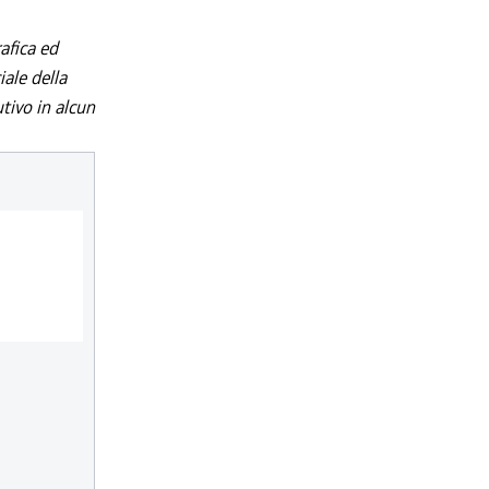
afica ed
iale della
utivo in alcun