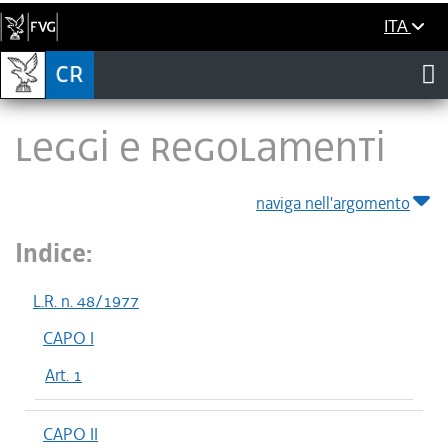
ITA
LEGGI E REGOLAMENTI
naviga nell'argomento
Indice:
L.R. n. 48/1977
CAPO I
Art. 1
CAPO II