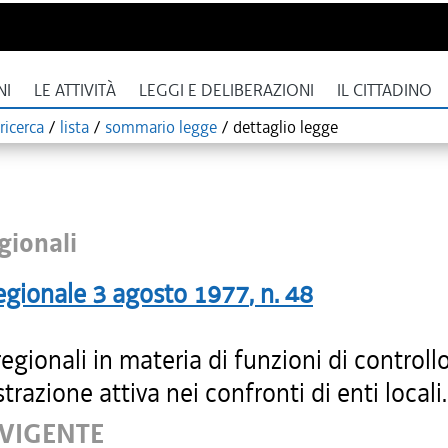
NI
LE ATTIVITÀ
LEGGI E DELIBERAZIONI
IL CITTADINO
ricerca
/
lista
/
sommario legge
/
dettaglio legge
gionali
egionale
3 agosto 1977
, n.
48
gionali in materia di funzioni di controllo
razione attiva nei confronti di enti locali.
 VIGENTE