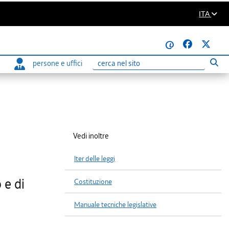
ITA
@
persone e uffici
Eseg
Ricerca
Vedi inoltre
Iter delle leggi
 e di
Costituzione
Manuale tecniche legislative