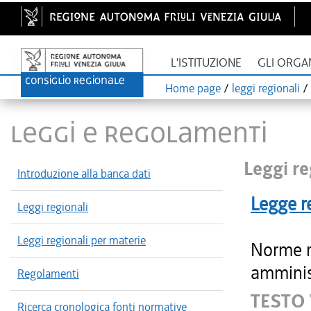
L'ISTITUZIONE
GLI ORGA
Home page
/
leggi regionali
/
LEGGI E REGOLAMENTI
Leggi re
Introduzione alla banca dati
Legge r
Leggi regionali
Leggi regionali per materie
Norme re
amminist
Regolamenti
TESTO
Ricerca cronologica fonti normative