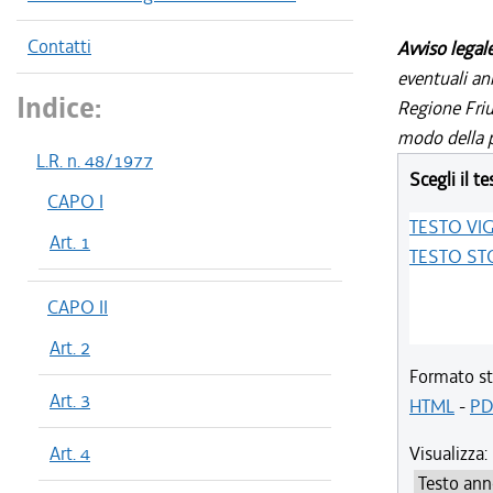
Contatti
Avviso legal
eventuali an
Indice:
Regione Friul
modo della p
L.R. n. 48/1977
Scegli il te
CAPO I
TESTO VI
Art. 1
TESTO ST
CAPO II
Art. 2
Formato st
Art. 3
HTML
-
PD
Art. 4
Visualizza: