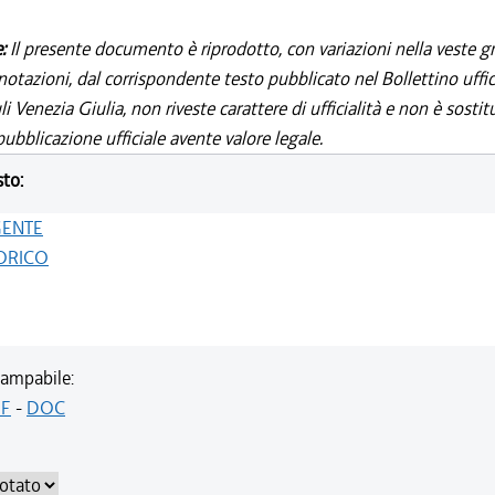
e:
Il presente documento è riprodotto, con variazioni nella veste gr
notazioni, dal corrispondente testo pubblicato nel Bollettino uffic
i Venezia Giulia, non riveste carattere di ufficialità e non è sostit
ubblicazione ufficiale avente valore legale.
sto:
GENTE
ORICO
ampabile:
F
-
DOC