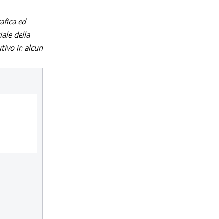
afica ed
iale della
utivo in alcun