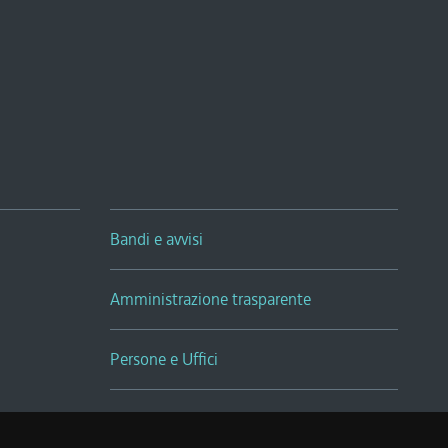
Bandi e avvisi
Amministrazione trasparente
Persone e Uffici
Sala Tiziano Tessitori