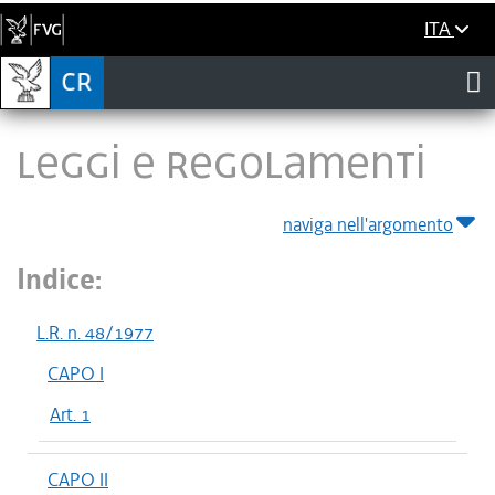
ITA
LEGGI E REGOLAMENTI
naviga nell'argomento
Indice:
L.R. n. 48/1977
CAPO I
Art. 1
CAPO II