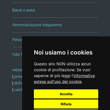
Bandi e avvisi
Amministrazione trasparente
Persone e Uffici
Noi usiamo i cookies
Sala Tiziano Tessitori
Questo sito NON utilizza alcun
redazione web
|
note legali
|
glossario
cookie di profilazione. Se vuoi
saperne di più leggi l'
informativa
|
privacy
|
social media policy
estesa sull'uso dei cookie
.
|
dichiarazione di accessibilità
|
feedback
|
cambio preferenze cookie
Accetta
Rifiuta
Realizzato da