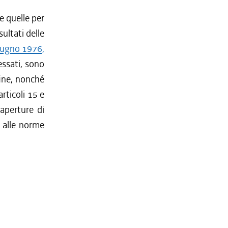
e quelle per
ultati delle
iugno 1976,
essati, sono
fine, nonché
articoli 15 e
 aperture di
a alle norme