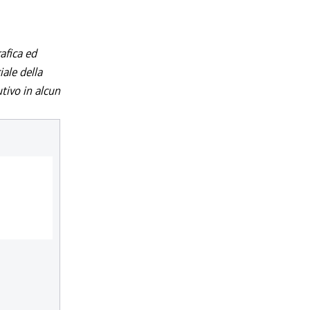
afica ed
iale della
utivo in alcun