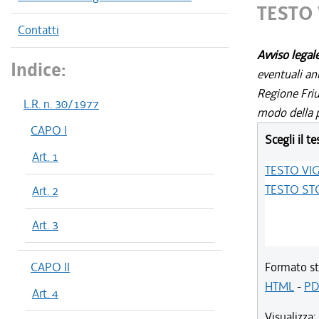
TESTO
Contatti
Avviso legal
Indice:
eventuali an
Regione Friul
L.R. n. 30/1977
modo della p
CAPO I
Scegli il te
Art. 1
TESTO VI
TESTO ST
Art. 2
Art. 3
CAPO II
Formato st
HTML
-
PD
Art. 4
Visualizza: