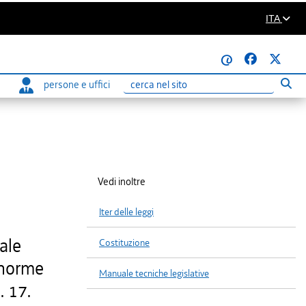
ITA
@
persone e uffici
Eseg
Ricerca
Vedi inoltre
Iter delle leggi
ale
Costituzione
i norme
Manuale tecniche legislative
. 17.