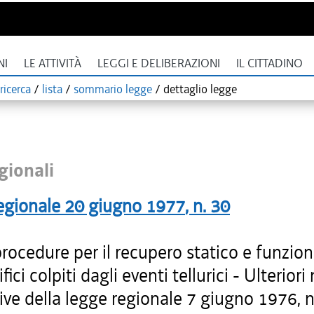
NI
LE ATTIVITÀ
LEGGI E DELIBERAZIONI
IL CITTADINO
ricerca
/
lista
/
sommario legge
/
dettaglio legge
gionali
egionale
20 giugno 1977
, n.
30
rocedure per il recupero statico e funzion
fici colpiti dagli eventi tellurici - Ulterior
ive della legge regionale 7 giugno 1976, n