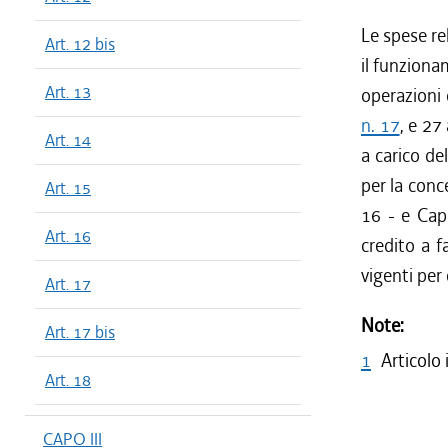
Le spese re
Art. 12 bis
il funziona
Art. 13
operazioni
n. 17
, e 27
Art. 14
a carico de
per la conce
Art. 15
16 - e Capo
Art. 16
credito a f
vigenti per
Art. 17
Note:
Art. 17 bis
1
Articolo
Art. 18
CAPO III