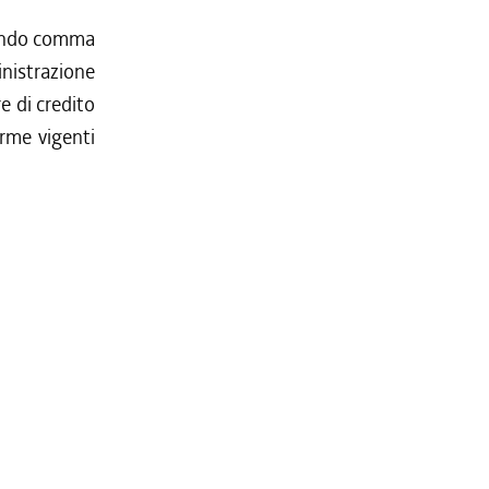
econdo comma
nistrazione
re di credito
orme vigenti