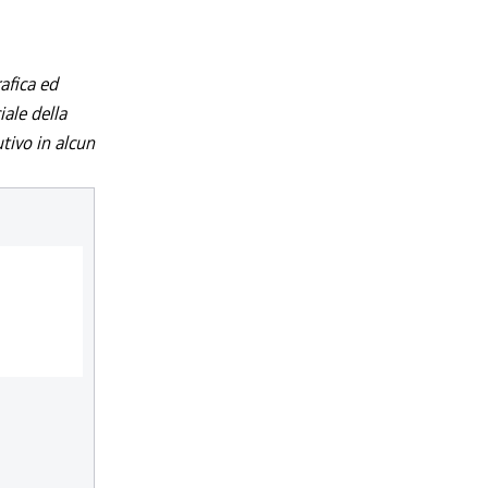
afica ed
iale della
utivo in alcun