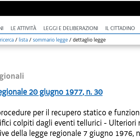
NI
LE ATTIVITÀ
LEGGI E DELIBERAZIONI
IL CITTADINO
ricerca
/
lista
/
sommario legge
/
dettaglio legge
gionali
egionale
20 giugno 1977
, n.
30
rocedure per il recupero statico e funzion
fici colpiti dagli eventi tellurici - Ulterior
ive della legge regionale 7 giugno 1976, n