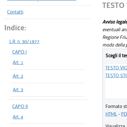
TESTO
Contatti
Avviso legal
Indice:
eventuali an
Regione Friul
L.R. n. 30/1977
modo della p
CAPO I
Scegli il te
Art. 1
TESTO VI
TESTO ST
Art. 2
Art. 3
CAPO II
Formato st
HTML
-
PD
Art. 4
Visualizza: