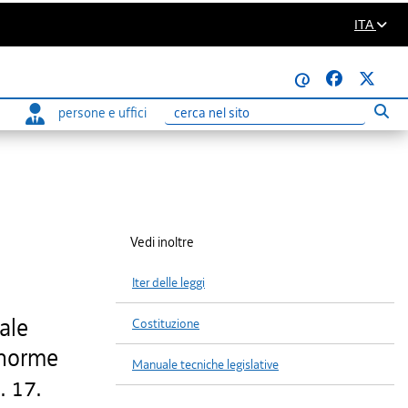
ITA
@
persone e uffici
Eseg
Ricerca
Vedi inoltre
Iter delle leggi
ale
Costituzione
i norme
Manuale tecniche legislative
. 17.