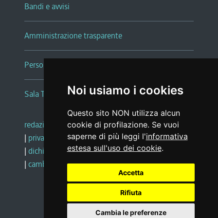
Bandi e avvisi
Amministrazione trasparente
Persone e Uffici
Noi usiamo i cookies
Sala Tiziano Tessitori
Questo sito NON utilizza alcun
redazione web
|
note legali
|
glossario
cookie di profilazione. Se vuoi
saperne di più leggi l'
informativa
|
privacy
|
social media policy
estesa sull'uso dei cookie
.
|
dichiarazione di accessibilità
|
feedback
|
cambio preferenze cookie
Accetta
Rifiuta
Realizzato da
Cambia le preferenze