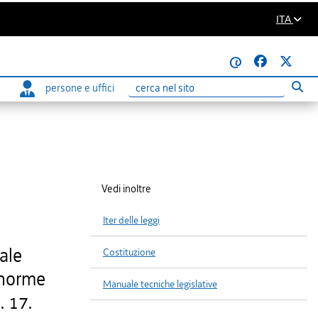
ITA
@
persone e uffici
Eseg
Ricerca
Vedi inoltre
Iter delle leggi
ale
Costituzione
i norme
Manuale tecniche legislative
. 17.