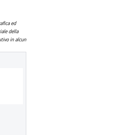
afica ed
iale della
utivo in alcun