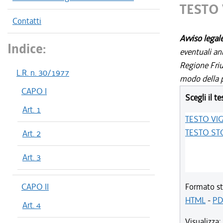
TESTO
Contatti
Avviso legal
Indice:
eventuali an
Regione Friul
L.R. n. 30/1977
modo della p
CAPO I
Scegli il te
Art. 1
TESTO VI
TESTO ST
Art. 2
Art. 3
CAPO II
Formato st
HTML
-
PD
Art. 4
Visualizza: