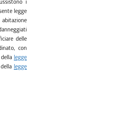
ussistono i
esente legge
i abitazione
, danneggiati
iciare delle
dinato, con
8 della
legge
o della
legge