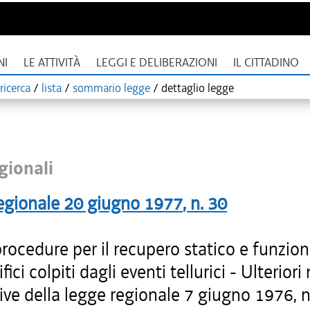
NI
LE ATTIVITÀ
LEGGI E DELIBERAZIONI
IL CITTADINO
ricerca
/
lista
/
sommario legge
/
dettaglio legge
gionali
egionale
20 giugno 1977
, n.
30
rocedure per il recupero statico e funzion
fici colpiti dagli eventi tellurici - Ulterior
ive della legge regionale 7 giugno 1976, n