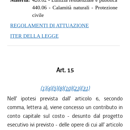
Materia:
420.02
-
Edilizia residenziale e pubblica
440.06
-
Calamità naturali - Protezione
civile
REGOLAMENTI DI ATTUAZIONE
ITER DELLA LEGGE
Art. 15
(1)
(4)
(5)
(8)
(10)
(23)
(31)
Nell' ipotesi prevista dall' articolo 6, secondo
comma, lettera a), viene concesso un contributo in
conto capitale sul costo - desunto dal progetto
esecutivo ivi previsto - delle opere di cui all' articolo