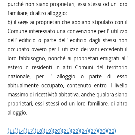
purché non siano proprietari, essi stessi od un loro
familiare, di altro alloggio;
b) il 60% ai proprietari che abbiano stipulato con il
Comune interessato una convenzione per l' utilizzo
dell' edificio o parte dell' edificio dagli stessi non
occupato ovvero per l' utilizzo dei vani eccedenti il
loro fabbisogno, nonché ai proprietari emigrati all'
estero o residenti in altri Comuni del territorio
nazionale, per l' alloggio o parte di esso
abitualmente occupato, contenuto entro il livello
massimo di ricettività abitativa, anche qualora siano
proprietari, essi stessi od un loro familiare, di altro
alloggio.
(11)
(14)
(17)
(18)
(19)
(20)
(21)
(22)
(24)
(27)
(30)
(32)