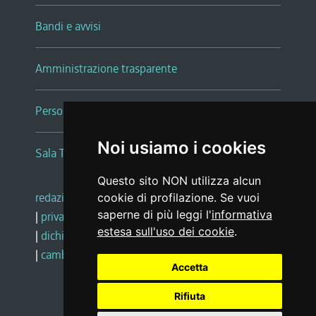
Bandi e avvisi
Amministrazione trasparente
Persone e Uffici
Noi usiamo i cookies
Sala Tiziano Tessitori
Questo sito NON utilizza alcun
redazione web
|
note legali
|
glossario
cookie di profilazione. Se vuoi
saperne di più leggi l'
informativa
|
privacy
|
social media policy
estesa sull'uso dei cookie
.
|
dichiarazione di accessibilità
|
feedback
|
cambio preferenze cookie
Accetta
Rifiuta
Realizzato da