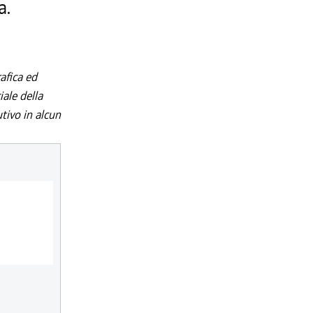
a.
afica ed
iale della
utivo in alcun