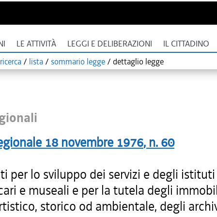
NI
LE ATTIVITÀ
LEGGI E DELIBERAZIONI
IL CITTADINO
ricerca
/
lista
/
sommario legge
/
dettaglio legge
gionali
egionale
18 novembre 1976
, n.
60
i per lo sviluppo dei servizi e degli istituti
cari e museali e per la tutela degli immobil
rtistico, storico od ambientale, degli archiv