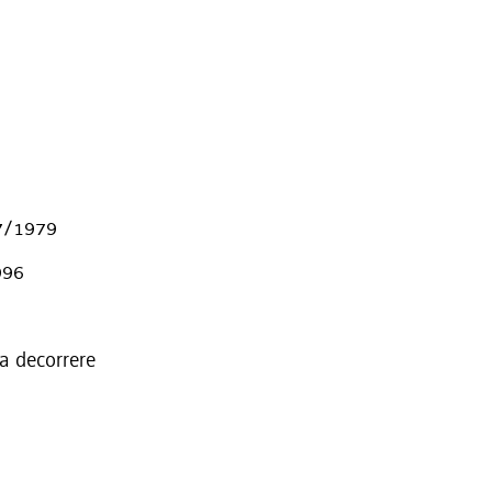
 57/1979
996
 a decorrere