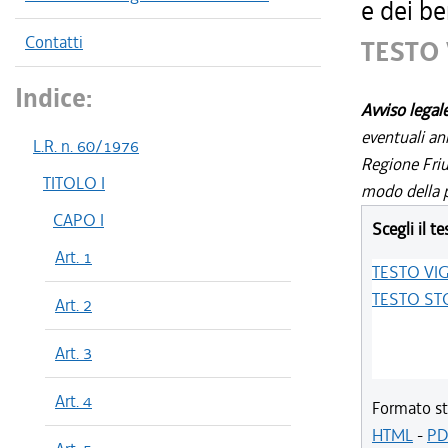
e dei be
Contatti
TESTO
Indice:
Avviso legal
eventuali an
L.R. n. 60/1976
Regione Friul
TITOLO I
modo della p
CAPO I
Scegli il te
Art. 1
TESTO VI
TESTO ST
Art. 2
Art. 3
Art. 4
Formato st
HTML
-
PD