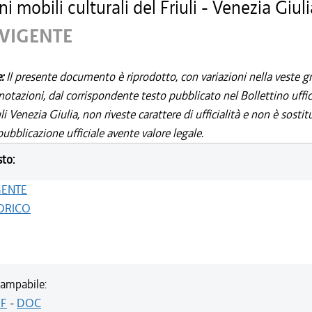
ni mobili culturali del Friuli - Venezia Giuli
 VIGENTE
e:
Il presente documento è riprodotto, con variazioni nella veste gr
notazioni, dal corrispondente testo pubblicato nel Bollettino uffic
i Venezia Giulia, non riveste carattere di ufficialità e non è sostit
ubblicazione ufficiale avente valore legale.
sto:
GENTE
ORICO
ampabile:
F
-
DOC