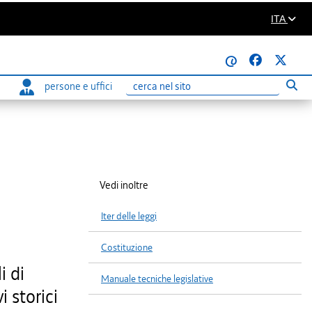
ITA
@
persone e uffici
Eseg
Ricerca
Vedi inoltre
Iter delle leggi
Costituzione
i di
Manuale tecniche legislative
i storici