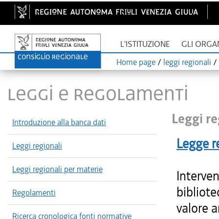
L'ISTITUZIONE
GLI ORGA
Home page
/
leggi regionali
/
LEGGI E REGOLAMENTI
Leggi re
Introduzione alla banca dati
Legge r
Leggi regionali
Leggi regionali per materie
Intervent
bibliote
Regolamenti
valore a
Ricerca cronologica fonti normative