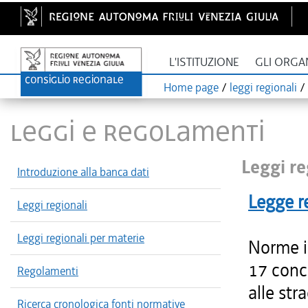
L'ISTITUZIONE
GLI ORGA
Home page
/
leggi regionali
/
LEGGI E REGOLAMENTI
Leggi re
Introduzione alla banca dati
Legge r
Leggi regionali
Leggi regionali per materie
Norme i
17 conc
Regolamenti
alle str
Ricerca cronologica fonti normative