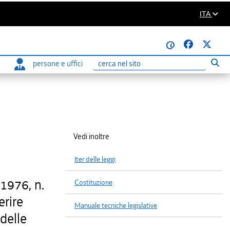
ITA
@
persone e uffici
Eseg
Ricerca
Vedi inoltre
Iter delle leggi
1976, n.
Costituzione
erire
Manuale tecniche legislative
 delle