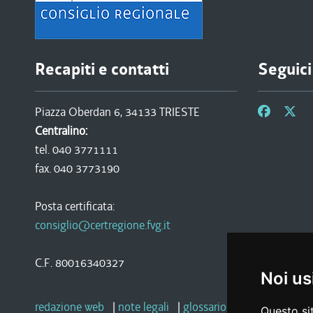
Recapiti e contatti
Seguici
Piazza Oberdan 6, 34133 TRIESTE
Centralino:
tel. 040 3771111
fax. 040 3773190
Posta certificata:
consiglio@certregione.fvg.it
C.F. 80016340327
Noi us
redazione web
|
note legali
|
glossario
|
privacy
|
socia
Questo sit