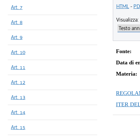
HTML
-
PD
Art. 7
Visualizza:
Art. 8
Art. 9
Fonte:
Art. 10
Data di en
Art. 11
Materia:
Art. 12
REGOLAM
Art. 13
ITER DE
Art. 14
Art. 15