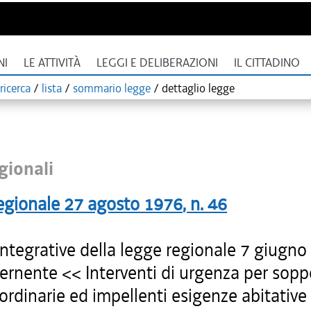
NI
LE ATTIVITÀ
LEGGI E DELIBERAZIONI
IL CITTADINO
ricerca
/
lista
/
sommario legge
/
dettaglio legge
gionali
egionale
27 agosto 1976
, n.
46
ntegrative della legge regionale 7 giugno 
ernente << Interventi di urgenza per sopp
aordinarie ed impellenti esigenze abitative