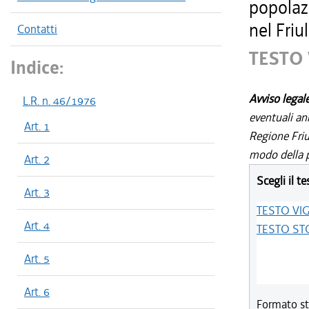
popolazi
nel Friu
Contatti
TESTO
Indice:
Avviso legal
L.R. n. 46/1976
eventuali an
Art. 1
Regione Friul
modo della p
Art. 2
Scegli il te
Art. 3
TESTO VI
Art. 4
TESTO ST
Art. 5
Art. 6
Formato st