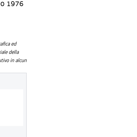
gio 1976
afica ed
iale della
utivo in alcun