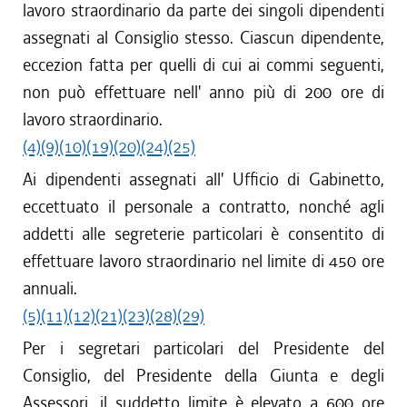
lavoro straordinario da parte dei singoli dipendenti
assegnati al Consiglio stesso. Ciascun dipendente,
eccezion fatta per quelli di cui ai commi seguenti,
non può effettuare nell' anno più di 200 ore di
lavoro straordinario.
(4)
(9)
(10)
(19)
(20)
(24)
(25)
Ai dipendenti assegnati all' Ufficio di Gabinetto,
eccettuato il personale a contratto, nonché agli
addetti alle segreterie particolari è consentito di
effettuare lavoro straordinario nel limite di 450 ore
annuali.
(5)
(11)
(12)
(21)
(23)
(28)
(29)
Per i segretari particolari del Presidente del
Consiglio, del Presidente della Giunta e degli
Assessori, il suddetto limite è elevato a 600 ore