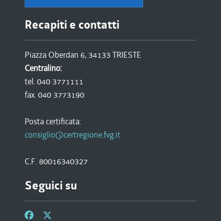
Recapiti e contatti
Piazza Oberdan 6, 34133 TRIESTE
Centralino:
tel. 040 3771111
fax. 040 3773190
Posta certificata:
consiglio@certregione.fvg.it
C.F. 80016340327
Seguici su