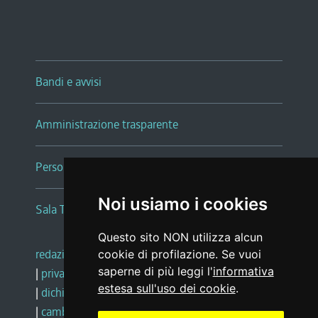
Bandi e avvisi
Amministrazione trasparente
Persone e Uffici
Noi usiamo i cookies
Sala Tiziano Tessitori
Questo sito NON utilizza alcun
redazione web
|
note legali
|
glossario
cookie di profilazione. Se vuoi
saperne di più leggi l'
informativa
|
privacy
|
social media policy
estesa sull'uso dei cookie
.
|
dichiarazione di accessibilità
|
feedback
|
cambio preferenze cookie