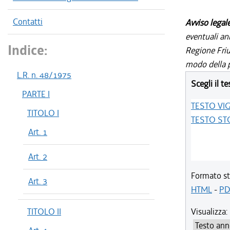
Contatti
Avviso legal
eventuali an
Indice:
Regione Friul
modo della p
L.R. n. 48/1975
Scegli il te
PARTE I
TESTO VI
TITOLO I
TESTO ST
Art. 1
Art. 2
Formato st
Art. 3
HTML
-
PD
TITOLO II
Visualizza: