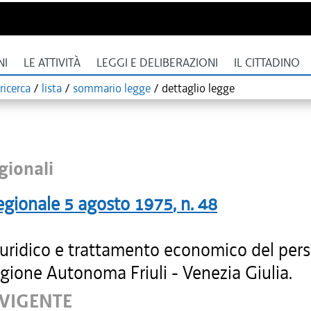
NI
LE ATTIVITÀ
LEGGI E DELIBERAZIONI
IL CITTADINO
ricerca
/
lista
/
sommario legge
/
dettaglio legge
gionali
egionale
5 agosto 1975
, n.
48
iuridico e trattamento economico del per
gione Autonoma Friuli - Venezia Giulia.
 VIGENTE