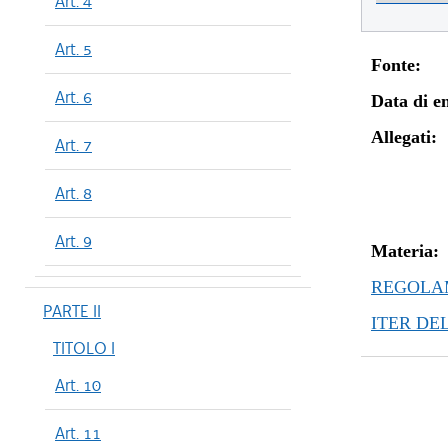
Art. 4
Art. 5
Fonte:
Art. 6
Data di en
Allegati:
Art. 7
Art. 8
Art. 9
Materia:
REGOLAM
PARTE II
ITER DE
TITOLO I
Art. 10
Art. 11