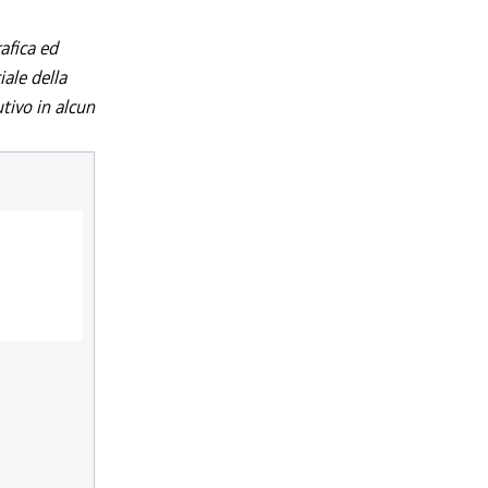
afica ed
iale della
utivo in alcun