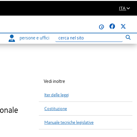
ITA
@
persone e uffici
Eseg
Ricerca
Vedi inoltre
Iter delle leggi
sonale
Costituzione
Manuale tecniche legislative