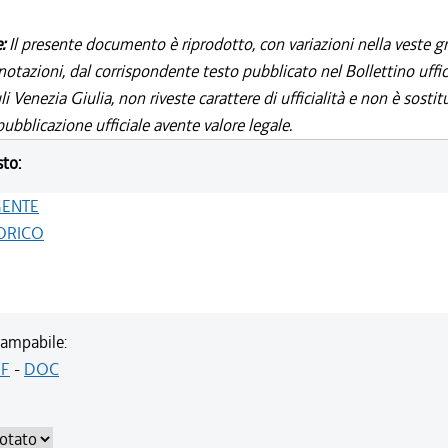
e:
Il presente documento è riprodotto, con variazioni nella veste gr
notazioni, dal corrispondente testo pubblicato nel Bollettino uffic
i Venezia Giulia, non riveste carattere di ufficialità e non è sostit
ubblicazione ufficiale avente valore legale.
sto:
GENTE
ORICO
ampabile:
F
-
DOC