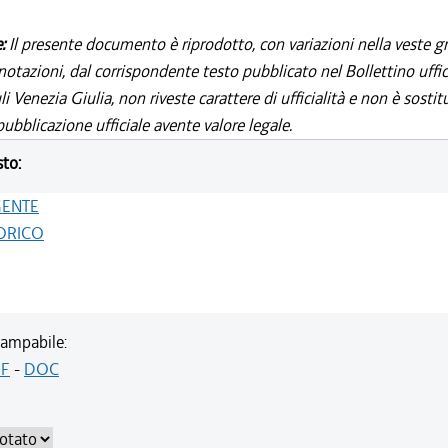
e:
Il presente documento è riprodotto, con variazioni nella veste gr
notazioni, dal corrispondente testo pubblicato nel Bollettino uffic
i Venezia Giulia, non riveste carattere di ufficialità e non è sostit
ubblicazione ufficiale avente valore legale.
sto:
GENTE
ORICO
ampabile:
F
-
DOC