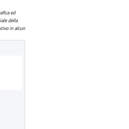
afica ed
iale della
utivo in alcun