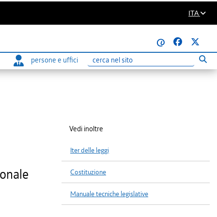
ITA
@
persone e uffici
Eseg
Ricerca
Vedi inoltre
Iter delle leggi
sonale
Costituzione
Manuale tecniche legislative