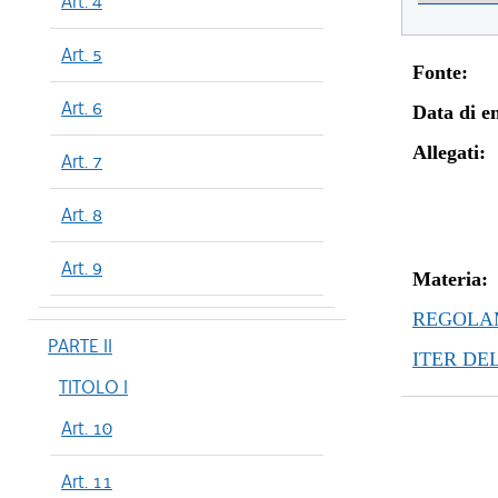
Art. 4
Art. 5
Fonte:
Art. 6
Data di en
Allegati:
Art. 7
Art. 8
Art. 9
Materia:
REGOLAM
PARTE II
ITER DE
TITOLO I
Art. 10
Art. 11