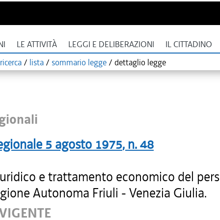
NI
LE ATTIVITÀ
LEGGI E DELIBERAZIONI
IL CITTADINO
ricerca
/
lista
/
sommario legge
/
dettaglio legge
gionali
egionale
5 agosto 1975
, n.
48
iuridico e trattamento economico del per
gione Autonoma Friuli - Venezia Giulia.
 VIGENTE