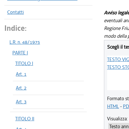
Contatti
Avviso legal
eventuali an
Indice:
Regione Friul
modo della p
L.R. n. 48/1975
Scegli il te
PARTE I
TESTO VI
TITOLO I
TESTO ST
Art. 1
Art. 2
Formato st
Art. 3
HTML
-
PD
TITOLO II
Visualizza: