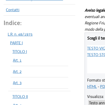
Contatti
Avviso legal
eventuali an
Indice:
Regione Friul
modo della p
L.R. n. 48/1975
Scegli il te
PARTE I
TESTO VI
TITOLO I
TESTO ST
Art. 1
Art. 2
Formato st
Art. 3
HTML
-
PD
TITOLO II
Visualizza: