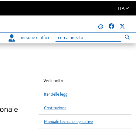
ITA
@
persone e uffici
Eseg
Ricerca
Vedi inoltre
Iter delle leggi
sonale
Costituzione
Manuale tecniche legislative