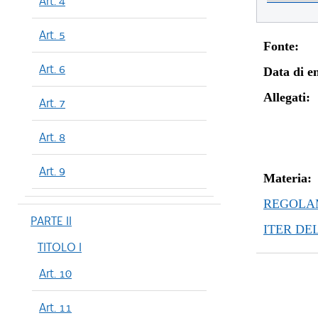
Art. 4
Art. 5
Fonte:
Art. 6
Data di en
Allegati:
Art. 7
Art. 8
Art. 9
Materia:
REGOLAM
PARTE II
ITER DE
TITOLO I
Art. 10
Art. 11