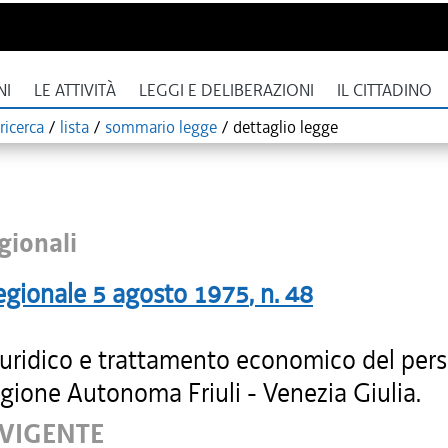
NI
LE ATTIVITÀ
LEGGI E DELIBERAZIONI
IL CITTADINO
ricerca
/
lista
/
sommario legge
/
dettaglio legge
gionali
egionale
5 agosto 1975
, n.
48
iuridico e trattamento economico del per
gione Autonoma Friuli - Venezia Giulia.
 VIGENTE