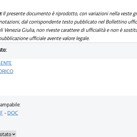
e:
Il presente documento è riprodotto, con variazioni nella veste gr
notazioni, dal corrispondente testo pubblicato nel Bollettino uffic
i Venezia Giulia, non riveste carattere di ufficialità e non è sostit
ubblicazione ufficiale avente valore legale.
sto:
GENTE
ORICO
ampabile:
F
-
DOC