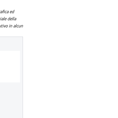
afica ed
iale della
utivo in alcun