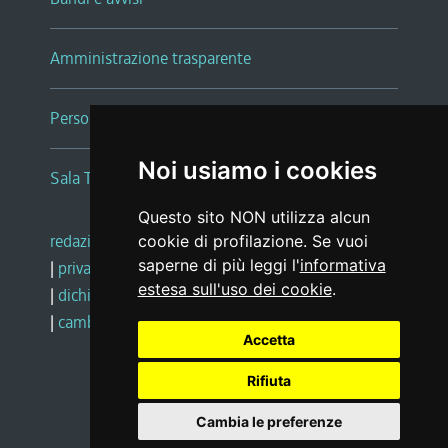
Amministrazione trasparente
Persone e Uffici
Noi usiamo i cookies
Sala Tiziano Tessitori
Questo sito NON utilizza alcun
redazione web
|
note legali
|
glossario
cookie di profilazione. Se vuoi
saperne di più leggi l'
informativa
|
privacy
|
social media policy
estesa sull'uso dei cookie
.
|
dichiarazione di accessibilità
|
feedback
|
cambio preferenze cookie
Accetta
Rifiuta
Realizzato da
Cambia le preferenze