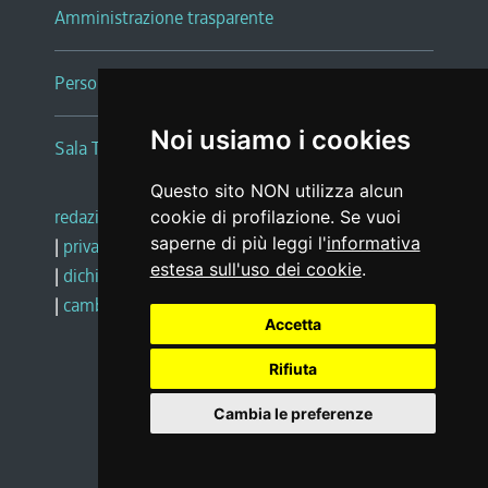
Amministrazione trasparente
Persone e Uffici
Noi usiamo i cookies
Sala Tiziano Tessitori
Questo sito NON utilizza alcun
redazione web
|
note legali
|
glossario
cookie di profilazione. Se vuoi
saperne di più leggi l'
informativa
|
privacy
|
social media policy
estesa sull'uso dei cookie
.
|
dichiarazione di accessibilità
|
feedback
|
cambio preferenze cookie
Accetta
Rifiuta
Realizzato da
Cambia le preferenze