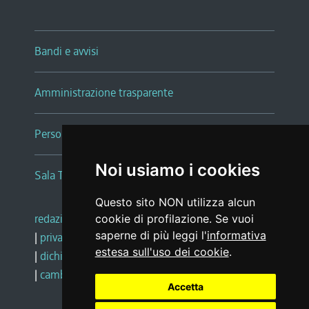
Bandi e avvisi
Amministrazione trasparente
Persone e Uffici
Noi usiamo i cookies
Sala Tiziano Tessitori
Questo sito NON utilizza alcun
redazione web
|
note legali
|
glossario
cookie di profilazione. Se vuoi
saperne di più leggi l'
informativa
|
privacy
|
social media policy
estesa sull'uso dei cookie
.
|
dichiarazione di accessibilità
|
feedback
|
cambio preferenze cookie
Accetta