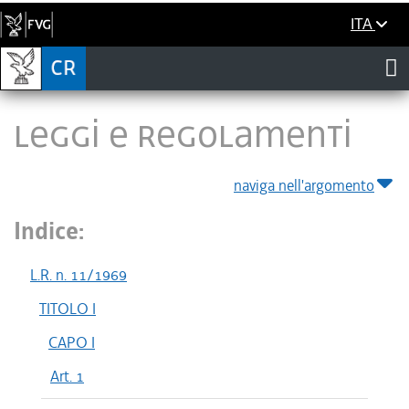
ITA
LEGGI E REGOLAMENTI
naviga nell'argomento
Indice:
L.R. n. 11/1969
TITOLO I
CAPO I
Art. 1