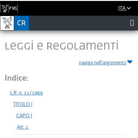
ITA
LEGGI E REGOLAMENTI
naviga nell'argomento
Indice:
L.R. n. 11/1969
TITOLO I
CAPO I
Art. 1