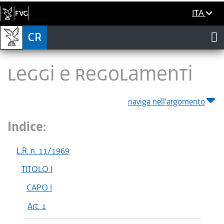
ITA
LEGGI E REGOLAMENTI
naviga nell'argomento
Indice:
L.R. n. 11/1969
TITOLO I
CAPO I
Art. 1