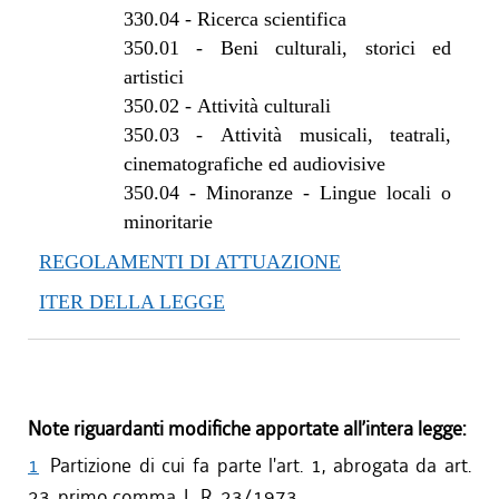
330.04
-
Ricerca scientifica
350.01
-
Beni culturali, storici ed
artistici
350.02
-
Attività culturali
350.03
-
Attività musicali, teatrali,
cinematografiche ed audiovisive
350.04
-
Minoranze - Lingue locali o
minoritarie
REGOLAMENTI DI ATTUAZIONE
ITER DELLA LEGGE
Note riguardanti modifiche apportate all’intera legge:
1
Partizione di cui fa parte l'art. 1, abrogata da art.
23, primo comma, L. R. 23/1973