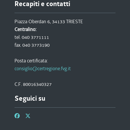
Recapiti e contatti
Piazza Oberdan 6, 34133 TRIESTE
Centralino:
tel. 040 3771111
fax. 040 3773190
Posta certificata:
consiglio@certregione.fvg.it
C.F. 80016340327
Seguici su