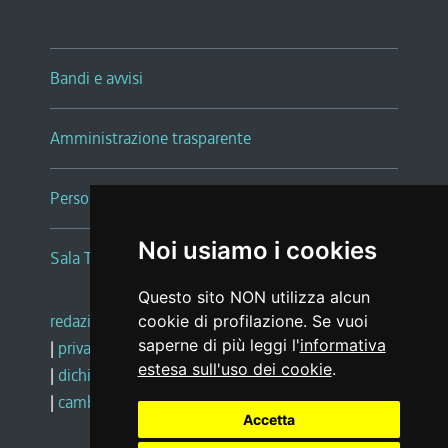
Bandi e avvisi
Amministrazione trasparente
Persone e Uffici
Noi usiamo i cookies
Sala Tiziano Tessitori
Questo sito NON utilizza alcun
redazione web
|
note legali
|
glossario
cookie di profilazione. Se vuoi
saperne di più leggi l'
informativa
|
privacy
|
social media policy
estesa sull'uso dei cookie
.
|
dichiarazione di accessibilità
|
feedback
|
cambio preferenze cookie
Accetta