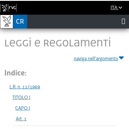
ITA
LEGGI E REGOLAMENTI
naviga nell'argomento
Indice:
L.R. n. 11/1969
TITOLO I
CAPO I
Art. 1