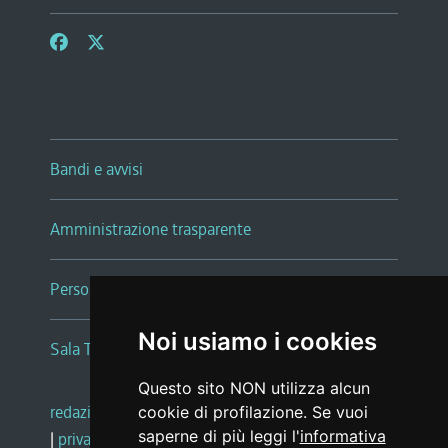
Bandi e avvisi
Amministrazione trasparente
Persone e Uffici
Noi usiamo i cookies
Sala Tiziano Tessitori
Questo sito NON utilizza alcun
redazione web
|
note legali
|
glossario
cookie di profilazione. Se vuoi
saperne di più leggi l'
informativa
|
privacy
|
social media policy