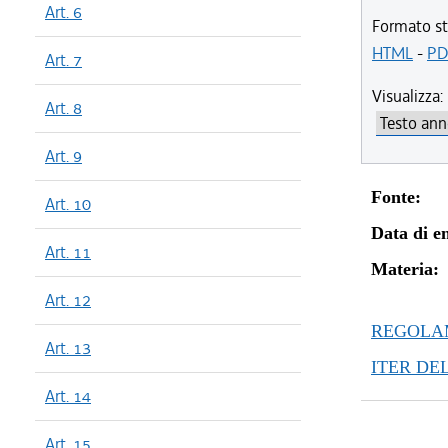
Art. 6
Formato st
HTML
-
PD
Art. 7
Visualizza:
Art. 8
Art. 9
Fonte:
Art. 10
Data di en
Art. 11
Materia:
Art. 12
REGOLAM
Art. 13
ITER DE
Art. 14
Art. 15