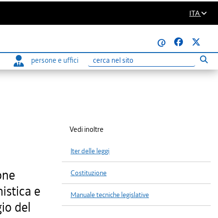
ITA
@
persone e uffici
Eseg
Ricerca
Vedi inoltre
Iter delle leggi
one
Costituzione
nistica e
Manuale tecniche legislative
gio del