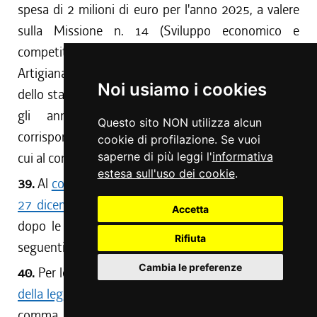
spesa di 2 milioni di euro per l'anno 2025, a valere
sulla Missione n. 14 (Sviluppo economico e
competitività) - Programma n. 1 (Industria PMI e
Artigianato) - Titolo n. 2 (Spese in conto capitale)
Noi usiamo i cookies
dello stato di previsione della spesa del bilancio per
gli anni 2025-2027, con riferimento alla
Questo sito NON utilizza alcun
corrispondente variazione prevista dalla Tabella B di
cookie di profilazione. Se vuoi
cui al comma 61.
saperne di più leggi l'
informativa
estesa sull'uso dei cookie
.
39.
Al
comma 20 dell'articolo 2 della legge regionale
27 dicembre 2019, n. 24
(Legge di stabilità 2020),
Accetta
dopo le parole <<
rifugi alpini
>> sono aggiunte le
Rifiuta
seguenti: <<
e rifugi escursionistici
>>.
Cambia le preferenze
40.
Per le finalità previste dall'
articolo 2, comma 20,
della legge regionale 24/2019
, come modificato dal
comma 39, trova applicazione il regolamento