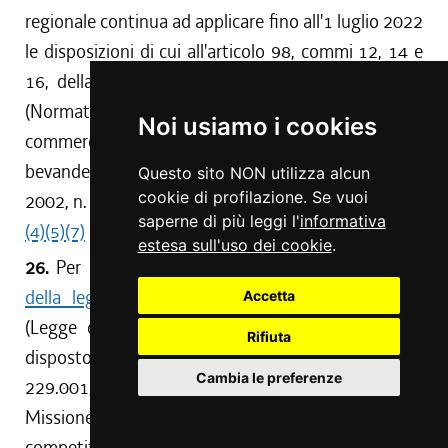
regionale continua ad applicare fino all'1 luglio 2022
le disposizioni di cui all'articolo 98, commi 12, 14 e
16, della
legge regionale 5 dicembre 2005, n. 29
(Normativa organica in materia di attività
Noi usiamo i cookies
commerciali e di somministrazione di alimenti e
bevande. Modifica alla legge regionale 16 gennaio
Questo sito NON utilizza alcun
cookie di profilazione. Se vuoi
2002, n. 2<<Disciplina organica del turismo>>).
saperne di più leggi l'
informativa
(4)
(5)
(7)
estesa sull'uso dei cookie
.
26.
Per le finalità di cui all'
articolo 2, comma 18,
della legge regionale 27 dicembre 2019, n. 24
Accetta
(Legge di stabilità 2020), in relazione a quanto
Rifiuta
disposto dal comma 25, è destinata la spesa di
Cambia le preferenze
229.001,40 euro per l'anno 2022 a valere sulla
Missione n. 14 (Sviluppo economico e
competitività) - Programma n. 1 (Industria, PMI e