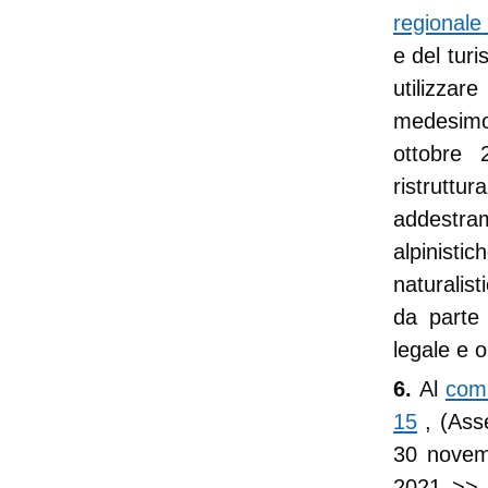
regionale
e del tur
utilizzar
medesimo
ottobre 
ristruttur
addestra
alpinist
naturalist
da parte 
legale e o
6.
Al
comm
15
, (Asse
30 novem
2021
>> 