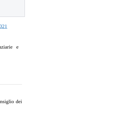
021
nziarie e
nsiglio dei