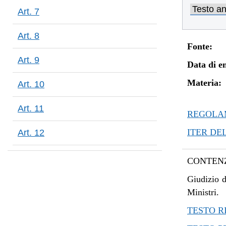
dal 12/08
Art. 7
dal 20/05
dal 07/01
Art. 8
Fonte:
Art. 9
Data di en
Materia:
Art. 10
Art. 11
REGOLAM
ITER DE
Art. 12
CONTENZ
Giudizio d
Ministri.
TESTO R