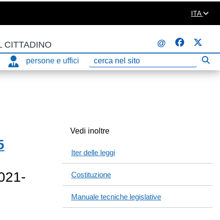
ITA
@
L CITTADINO
persone e uffici
Eseg
Ricerca
Vedi inoltre
5
Iter delle leggi
2021-
Costituzione
Manuale tecniche legislative