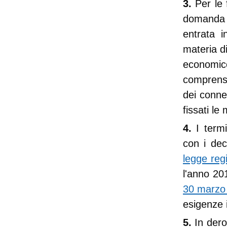
3.
Per le
domanda d
entrata i
materia di
economic
comprensi
dei conne
fissati le
4.
I termi
con i dec
legge reg
l'anno 201
30 marzo 
esigenze i
5.
In dero