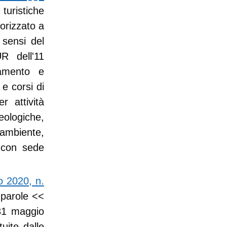
 turistiche
orizzato a
 sensi del
R dell'11
tamento e
 e corsi di
 attività
ologiche,
l'ambiente,
, con sede
o 2020, n.
 parole <<
31 maggio
uite dalle