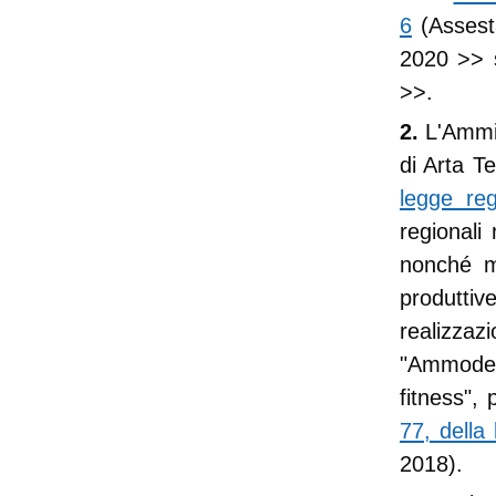
6
(Assest
2020
>> s
>>.
2.
L'Ammi
di Arta T
legge re
regionali 
nonché mo
produtti
realizz
"Ammodern
fitness", 
77, della
2018).