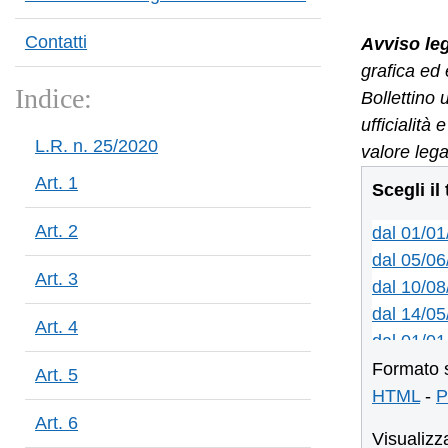
Contatti
Avviso le
grafica ed 
Indice:
Bollettino 
ufficialità
L.R. n. 25/2020
valore lega
Art. 1
Scegli il
Art. 2
dal 01/0
dal 05/06
Art. 3
dal 10/08
dal 14/05
Art. 4
dal 01/01
dal 16/12
Formato 
Art. 5
dal 11/11
HTML
-
P
dal 06/11
Art. 6
Visualizz