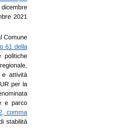
1 dicembre
embre 2021
 al Comune
lo 61 della
 politiche
 regionale,
e attività
UR per la
nominata
ne e parco
o 2, comma
i stabilità