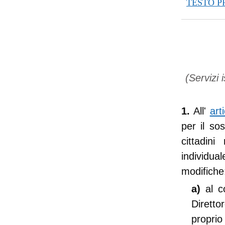
TESTO 
(Servizi i
1.
All'
art
per il so
cittadin
individua
modifiche
a)
al c
Diretto
propri