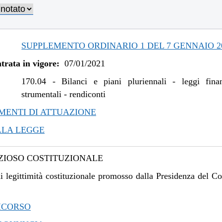
/2021 al 05/11/2021
/2021 al 11/08/2021
/2021 al 19/05/2021
SUPPLEMENTO ORDINARIO 1 DEL 7 GENNAIO 2
trata in vigore:
07/01/2021
170.04
-
Bilanci e piani pluriennali - leggi fina
strumentali - rendiconti
ENTI DI ATTUAZIONE
LLA LEGGE
IOSO COSTITUZIONALE
i legittimità costituzionale promosso dalla Presidenza del Co
ICORSO