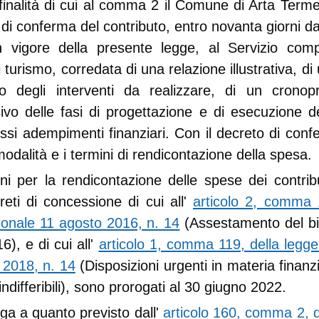
 finalità di cui al comma 2 il Comune di Arta Term
i conferma del contributo, entro novanta giorni dal
n vigore della presente legge, al Servizio com
 turismo, corredata di una relazione illustrativa, d
o degli interventi da realizzare, di un crono
vo delle fasi di progettazione e di esecuzione de
ssi adempimenti finanziari. Con il decreto di con
 modalità e i termini di rendicontazione della spesa.
ni per la rendicontazione delle spese dei contribut
reti di concessione di cui all'
articolo 2, comma 
ionale 11 agosto 2016, n. 14
(Assestamento del bi
6), e di cui all'
articolo 1, comma 119, della legge
2018, n. 14
(Disposizioni urgenti in materia finanz
ndifferibili), sono prorogati al 30 giugno 2022.
ga a quanto previsto dall'
articolo 160, comma 2, d