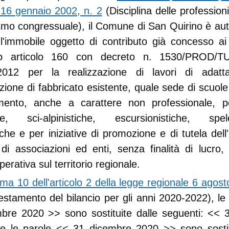
 16 gennaio 2002, n. 2
(Disciplina delle professioni
ismo congressuale), il Comune di San Quirino è aut
e l'immobile oggetto di contributo già concesso ai
 articolo 160 con decreto n. 1530/PROD/TU
2012 per la realizzazione di lavori di adat
azione di fabbricato esistente, quale sede di scuole
mento, anche a carattere non professionale, per
iche, sci-alpinistiche, escursionistiche, spele
iche e per iniziative di promozione e di tutela del
di associazioni ed enti, senza finalità di lucro
perativa sul territorio regionale.
a 10 dell'articolo 2 della legge regionale 6 agost
stamento del bilancio per gli anni 2020-2022), le
bre 2020
>> sono sostituite dalle seguenti: <<
e le parole <<
31 dicembre 2020
>> sono sostit