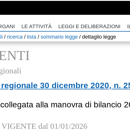
RGANI
LE ATTIVITÀ
LEGGI E DELIBERAZIONI
I
li
/
ricerca
/
lista
/
sommario legge
/
dettaglio legge
ENTI
gionali
regionale
30 dicembre 2020
, n.
2
collegata alla manovra di bilancio 
VIGENTE dal 01/01/2026