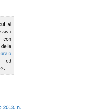
cui al
ssivo
e con
delle
bbraio
ne ed
>>.
o 2013, n.