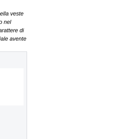
ella veste
o nel
arattere di
ciale avente