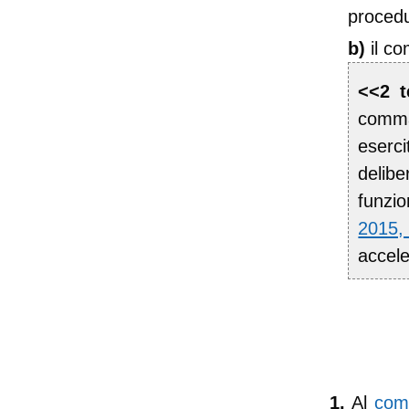
procedu
b)
il c
<<2 t
comma
eserc
delib
funzio
2015
accele
1.
Al
comm