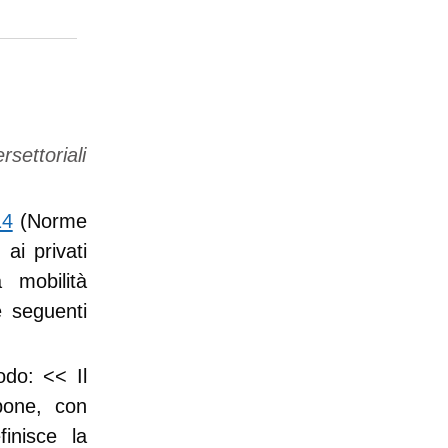
rsettoriali
14
(Norme
ai privati
 mobilità
e seguenti
riodo: <<
Il
spone, con
inisce la