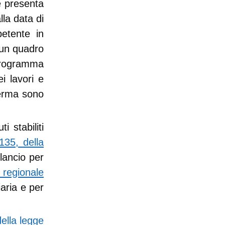
e presenta
la data di
petente in
i un quadro
programma
i lavori e
ferma sono
i stabiliti
135, della
lancio per
 regionale
iaria e per
ella legge