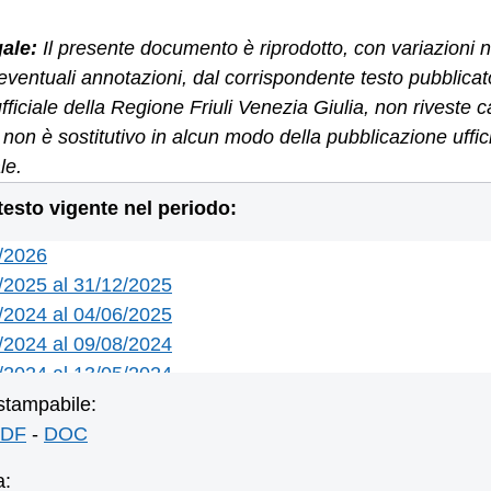
gale:
Il presente documento è riprodotto, con variazioni n
eventuali annotazioni, dal corrispondente testo pubblicat
ufficiale della Regione Friuli Venezia Giulia, non riveste c
 e non è sostitutivo in alcun modo della pubblicazione uffi
le.
 testo vigente nel periodo:
1/2026
/2025 al 31/12/2025
/2024 al 04/06/2025
/2024 al 09/08/2024
/2024 al 13/05/2024
/2021 al 31/12/2021
stampabile:
/2021 al 15/12/2021
DF
-
DOC
/2021 al 10/11/2021
a: