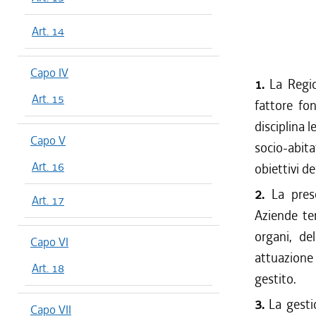
Art. 14
Capo IV
1.
La Regio
Art. 15
fattore fon
disciplina 
Capo V
socio-abit
Art. 16
obiettivi d
2.
La prese
Art. 17
Aziende ter
organi, de
Capo VI
attuazione
Art. 18
gestito.
3.
La gesti
Capo VII