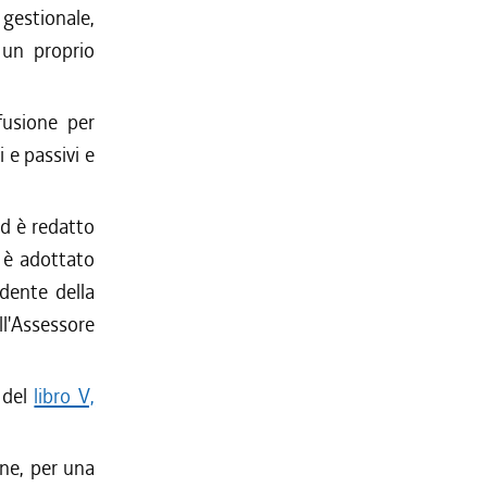
 gestionale,
 un proprio
fusione per
 e passivi e
ed è redatto
 è adottato
dente della
ll'Assessore
e del
libro V,
ine, per una