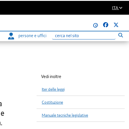
ITA
@
persone e uffici
Eseg
Ricerca
Vedi inoltre
Iter delle leggi
a
Costituzione
le
Manuale tecniche legislative
.