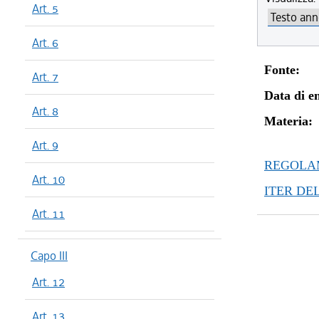
Art. 5
Art. 6
Fonte:
Art. 7
Data di en
Art. 8
Materia:
Art. 9
REGOLAM
Art. 10
ITER DE
Art. 11
Capo III
Art. 12
Art. 13