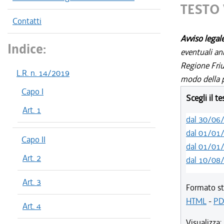
TESTO 
Contatti
Avviso legal
Indice:
eventuali an
Regione Friul
L.R. n. 14/2019
modo della p
Capo I
Scegli il t
Art. 1
dal 30/06
dal 01/01
Capo II
dal 01/01
Art. 2
dal 10/08
Art. 3
Formato st
HTML
-
PD
Art. 4
Visualizza: