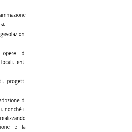
grammazione
 a:
agevolazioni
i, opere di
ocali, enti
i, progetti
 adozione di
i, nonché il
, realizzando
zione e la