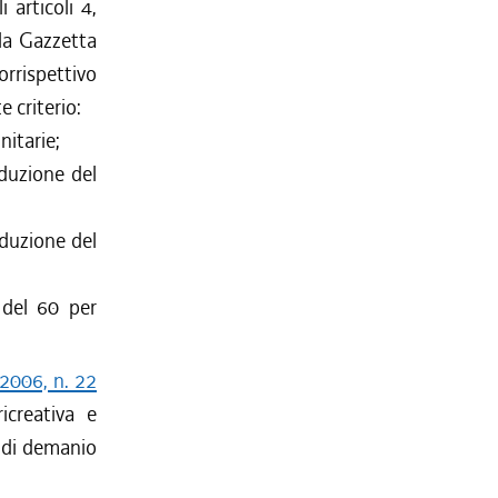
i articoli 4,
la Gazzetta
corrispettivo
 criterio:
nitarie;
iduzione del
iduzione del
 del 60 per
 2006, n. 22
icreativa e
e di demanio