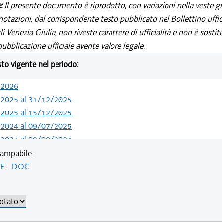
e:
Il presente documento è riprodotto, con variazioni nella veste gr
notazioni, dal corrispondente testo pubblicato nel Bollettino uffic
i Venezia Giulia, non riveste carattere di ufficialità e non è sostit
ubblicazione ufficiale avente valore legale.
esto vigente nel periodo:
/2026
/2025 al 31/12/2025
/2025 al 15/12/2025
/2024 al 09/07/2025
/2024 al 09/08/2024
/2024 al 13/05/2024
ampabile:
/2021 al 31/12/2023
F
-
DOC
/2021 al 19/05/2021
/2019 al 31/12/2020
/2019 al 09/08/2019
/2018 al 31/12/2018