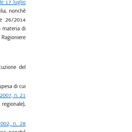
le 17 luglio
ulia, nonchè
9 e 26/2014
n materia di
 Ragioniere
tuzione del
spesa di cui
 2007, n. 21
regionale),
2002, n. 28