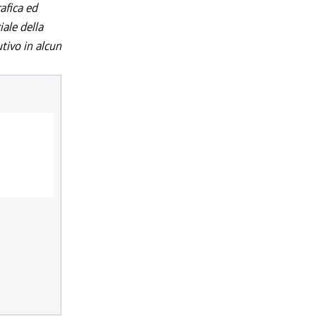
afica ed
iale della
utivo in alcun