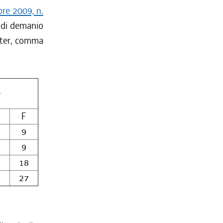
bre 2009, n.
a di demanio
4 ter, comma
e
F
9
9
2
18
8
27