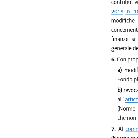
contributiv
2015, n. 1
modifiche 
concernenti
finanze si
generale de
6.
Con propr
a)
modif
Fondo pl
b)
revoca
all'
artic
(Norme i
che non 
7.
Al
comm