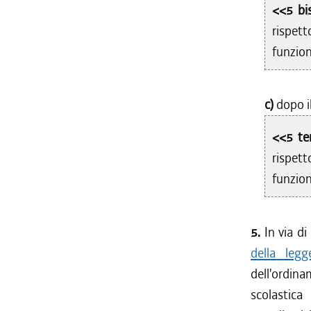
<<5 bi
rispet
funzion
c)
dopo i
<<5 te
rispet
funzion
5.
In via di
della leg
dell'ordina
scolastica