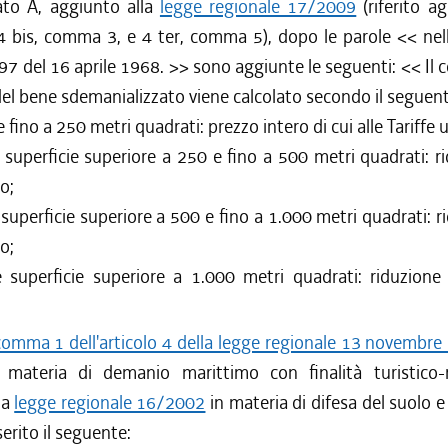
gato A, aggiunto alla
legge regionale 17/2009
(riferito agl
 bis, comma 3, e 4 ter, comma 5), dopo le parole <<
nel
 97 del 16 aprile 1968.
>> sono aggiunte le seguenti: <<
Il 
del bene sdemanializzato viene calcolato secondo il seguente
e fino a 250 metri quadrati: prezzo intero di cui alle Tariffe u
e superficie superiore a 250 e fino a 500 metri quadrati: r
o;
e superficie superiore a 500 e fino a 1.000 metri quadrati: r
o;
re superficie superiore a 1.000 metri quadrati: riduzione
comma 1 dell'articolo 4 della legge regionale 13 novembre
materia di demanio marittimo con finalità turistico-r
la
legge regionale 16/2002
in materia di difesa del suolo 
nserito il seguente: