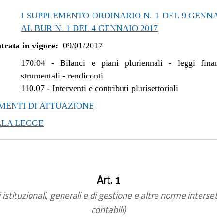
/2018 al 04/04/2018
I SUPPLEMENTO ORDINARIO N. 1 DEL 9 GENNA
/2017 al 04/01/2018
AL BUR N. 1 DEL 4 GENNAIO 2017
/2017 al 10/11/2017
trata in vigore:
09/01/2017
/2017 al 09/08/2017
/2017 al 26/07/2017
170.04
-
Bilanci e piani pluriennali - leggi fina
/2017 al 14/06/2017
strumentali - rendiconti
110.07
-
Interventi e contributi plurisettoriali
/2017 al 29/05/2017
/2017 al 17/05/2017
ENTI DI ATTUAZIONE
/2017 al 26/04/2017
LLA LEGGE
Art. 1
 istituzionali, generali e di gestione e altre norme interset
contabili)