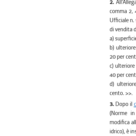
2.
All'Alle
comma 2, 4
Ufficiale n.
di vendita 
a) superfici
b) ulterior
20 per cent
c) ulterior
40 per cent
d) ulterio
cento.
>>.
3.
Dopo il
(Norme in 
modifica al
idrico), è i