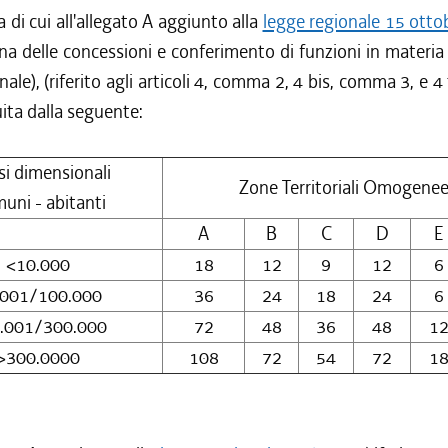
a di cui all'allegato A aggiunto alla
legge regionale 15 otto
ina delle concessioni e conferimento di funzioni in materi
onale), (riferito agli articoli 4, comma 2, 4 bis, comma 3, e 
uita dalla seguente:
si dimensionali
Zone Territoriali Omogene
uni - abitanti
A
B
C
D
E
<10.000
18
12
9
12
6
.001/100.000
36
24
18
24
6
.001/300.000
72
48
36
48
1
>300.0000
108
72
54
72
1