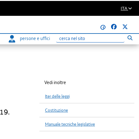
ITA
@
persone e uffici
Eseg
Ricerca
Vedi inoltre
Iter delle leggi
19.
Costituzione
Manuale tecniche legislative