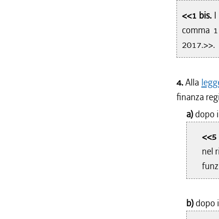
<<1 bis.
I
comma 1 
2017.>>.
4.
Alla
legg
finanza reg
a)
dopo i
<<5 
nel 
funz
b)
dopo i