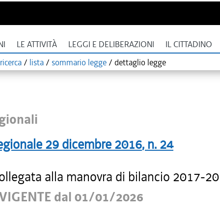
NI
LE ATTIVITÀ
LEGGI E DELIBERAZIONI
IL CITTADINO
ricerca
/
lista
/
sommario legge
/
dettaglio legge
gionali
egionale
29 dicembre 2016
, n.
24
ollegata alla manovra di bilancio 2017-20
VIGENTE dal 01/01/2026