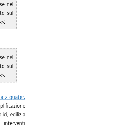
se nel
to sul
>>;
se nel
to sul
>>.
a 2 quater,
ificazione
ci, edilizia
 interventi