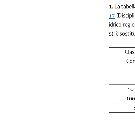
1.
La tabell
17
(Discipl
idrico regi
5), è sostit
Clas
Com
10
100