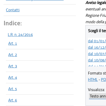
Avviso legal
eventuali an
Contatti
Regione Friul
Indice:
modo della p
Scegli il t
L.R. n. 24/2016
dal 01/01
Art. 1
dal 16/12
dal 10/07
Art. 2
dal 10/08
Art. 3
dal 14/05
dal 01/01
Formato st
Art. 4
dal 20/05
HTML
-
PD
dal 01/01
Art. 5
Visualizza:
dal 10/08
dal 01/01
Art. 6
dal 05/04