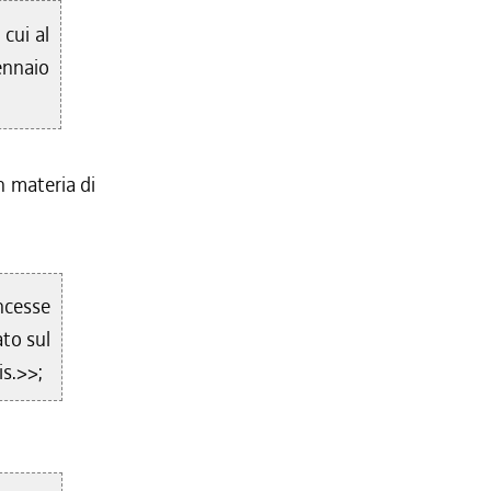
 cui al
ennaio
n materia di
ncesse
ato sul
is.>>;