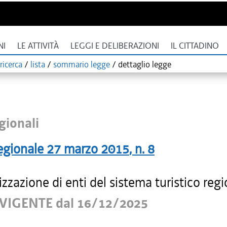
NI
LE ATTIVITÀ
LEGGI E DELIBERAZIONI
IL CITTADINO
ricerca
/
lista
/
sommario legge
/
dettaglio legge
gionali
egionale
27 marzo 2015
, n.
8
zzazione di enti del sistema turistico regi
VIGENTE dal 16/12/2025