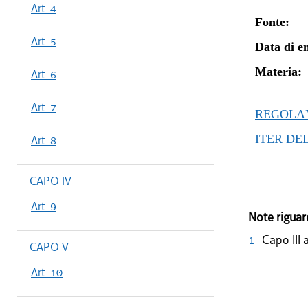
Art. 4
Fonte:
Art. 5
Data di en
Materia:
Art. 6
Art. 7
REGOLAM
ITER DE
Art. 8
CAPO IV
Art. 9
Note riguar
1
Capo III 
CAPO V
Art. 10