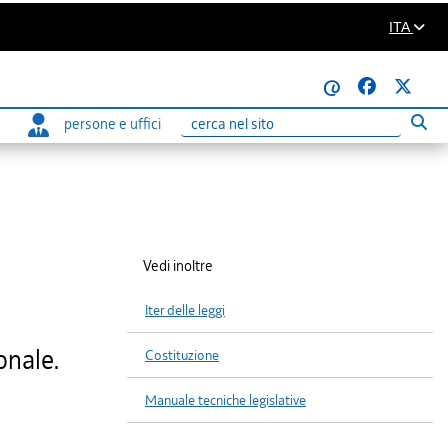
ITA
@
persone e uffici
Eseg
Ricerca
Vedi inoltre
Iter delle leggi
onale.
Costituzione
Manuale tecniche legislative