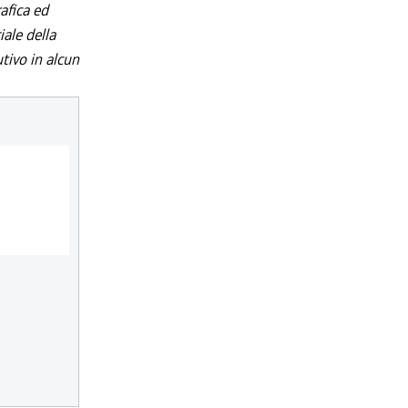
afica ed
iale della
utivo in alcun