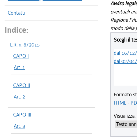
Avviso legal
eventuali an
Contatti
Regione Friul
Indice:
modo della p
Scegli il t
L.R. n. 8/2015
dal 16/12
CAPO I
dal 02/04
Art. 1
CAPO II
Formato st
Art. 2
HTML
-
PD
CAPO III
Visualizza:
Art. 3