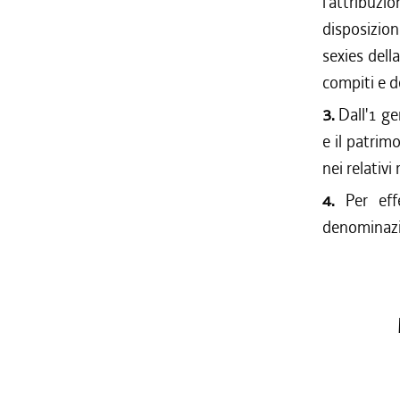
l'attribuzi
disposizion
sexies dell
compiti e de
3.
Dall'1 g
e il patrim
nei relativi
4.
Per ef
denominaz