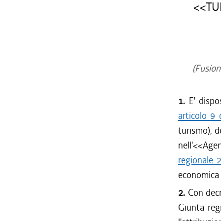
<<TU
(Fusione
1.
E' dispo
articolo 9
turismo), 
nell'<<Age
regionale 
economica n
2.
Con decr
Giunta regi