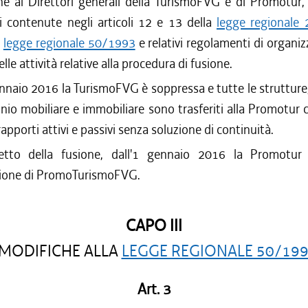
one ai Direttori generali della TurismoFVG e di Promotur
i contenute negli articoli 12 e 13 della
legge regionale
a
legge regionale 50/1993
e relativi regolamenti di organiz
lle attività relative alla procedura di fusione.
ennaio 2016 la TurismoFVG è soppressa e tutte le strutture,
onio mobiliare e immobiliare sono trasferiti alla Promotur
 rapporti attivi e passivi senza soluzione di continuità.
fetto della fusione, dall'1 gennaio 2016 la Promotur
ione di PromoTurismoFVG.
CAPO III
MODIFICHE ALLA
LEGGE REGIONALE 50/19
Art. 3