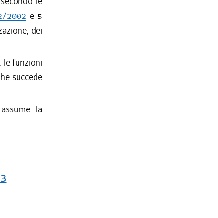
, secondo le
 2/2002
e 5
zazione, dei
 le funzioni
 che succede
 assume la
93