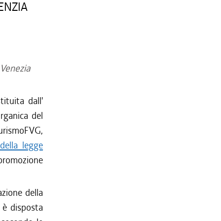
ENZIA
i Venezia
ituita dall'
organica del
TurismoFVG,
 della legge
 promozione
zione della
, è disposta