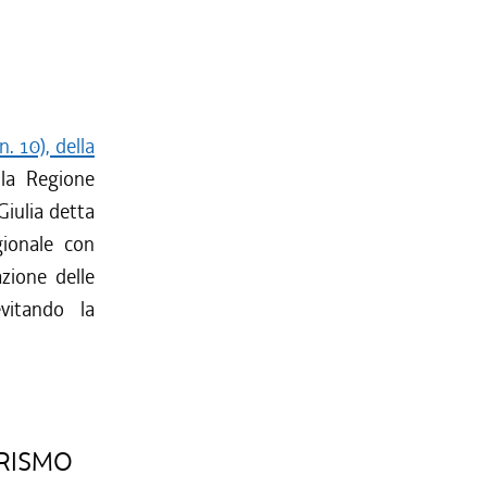
. 10), della
lla Regione
Giulia detta
egionale con
azione delle
vitando la
URISMO