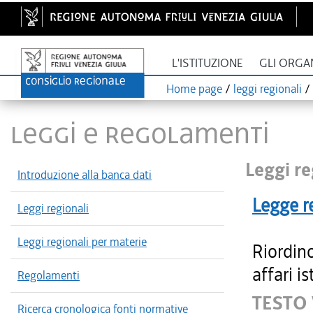
L'ISTITUZIONE
GLI ORGA
Home page
/
leggi regionali
/
LEGGI E REGOLAMENTI
Leggi re
Introduzione alla banca dati
Legge r
Leggi regionali
Leggi regionali per materie
Riordino
affari is
Regolamenti
TESTO
Ricerca cronologica fonti normative