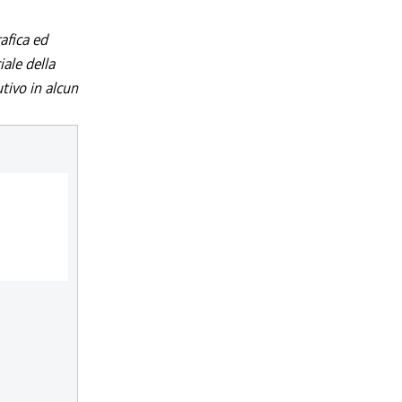
afica ed
iale della
utivo in alcun