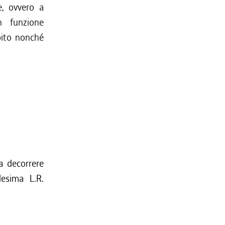
e, ovvero a
n funzione
ebito nonché
 decorrere
desima L.R.