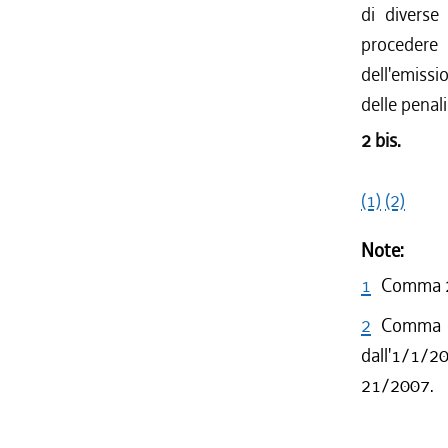
di diverse
procedere
dell'emissi
delle penali
2 bis.
(1)
(2)
Note:
1
Comma 2 
2
Comma 2
dall'1/1/2
21/2007.