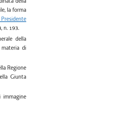
inata della
le, la forma
 Presidente
, n. 193.
erale della
 materia di
ella Regione
ella Giunta
di immagine