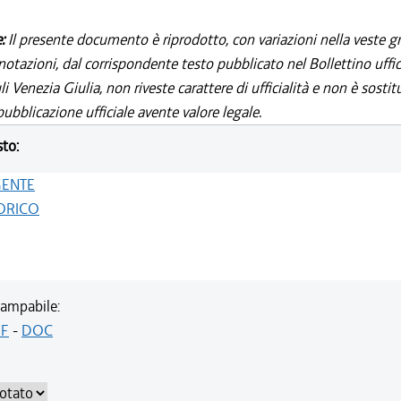
e:
Il presente documento è riprodotto, con variazioni nella veste gr
notazioni, dal corrispondente testo pubblicato nel Bollettino uffic
i Venezia Giulia, non riveste carattere di ufficialità e non è sostit
ubblicazione ufficiale avente valore legale.
sto:
GENTE
ORICO
ampabile:
F
-
DOC