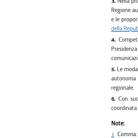
3.
Nella pro
Regione aut
e le propo
della Repu
4.
Competen
Presidenza
comunicazi
5.
Le modali
autonoma F
regionale.
6.
Con succ
coordinata 
Note:
1
Comma 2 