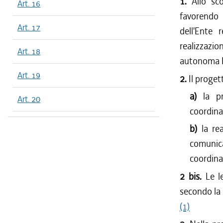
1.
Allo sco
Art. 16
favorendo n
Art. 17
dell'Ente 
realizzazi
Art. 18
autonoma Fr
Art. 19
2.
Il proget
a)
la p
Art. 20
coordina
b)
la re
comunica
coordina
2 bis.
Le l
secondo la 
(1)