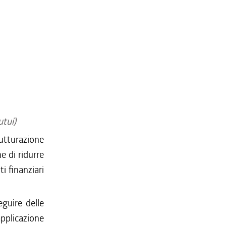
utui)
utturazione
ne di ridurre
ti finanziari
eguire delle
applicazione