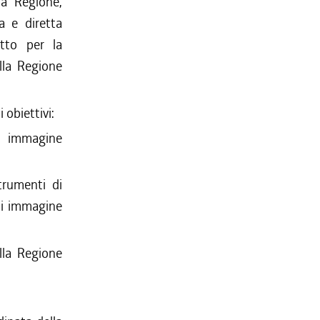
la Regione,
ia e diretta
etto per la
lla Regione
 obiettivi:
i immagine
strumenti di
di immagine
ella Regione