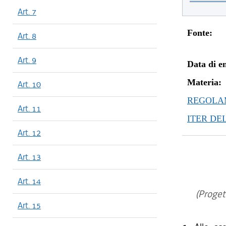
Art. 7
Fonte:
Art. 8
Art. 9
Data di en
Materia:
Art. 10
REGOLAM
Art. 11
ITER DE
Art. 12
Art. 13
Art. 14
(Proget
Art. 15