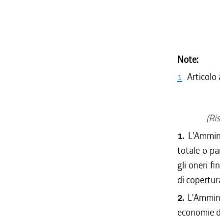
Note:
1
Articolo
(Ris
1.
L'Amminis
totale o par
gli oneri fi
di copertur
2.
L'Amminis
economie di