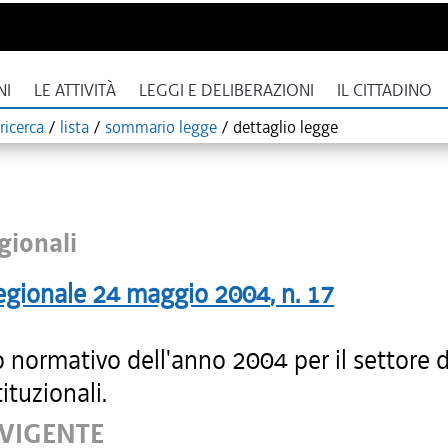
NI
LE ATTIVITÀ
LEGGI E DELIBERAZIONI
IL CITTADINO
ricerca
/
lista
/
sommario legge
/
dettaglio legge
gionali
egionale
24 maggio 2004
, n.
17
 normativo dell'anno 2004 per il settore d
tituzionali.
 VIGENTE