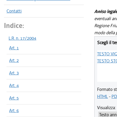
Contatti
Avviso legal
eventuali an
Indice:
Regione Friul
modo della p
L.R. n. 17/2004
Scegli il te
Art. 1
TESTO VI
Art. 2
TESTO ST
Art. 3
Art. 4
Formato st
HTML
-
PD
Art. 5
Visualizza:
Art. 6