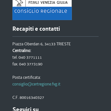
Recapiti e contatti
Piazza Oberdan 6, 34133 TRIESTE
Centralino:
tel. 040 3771111
fax. 040 3773190
Posta certificata:
consiglio@certregione.fvg.it
C.F. 80016340327
Seguici su