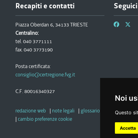
Recapiti e contatti
Seguici
Piazza Oberdan 6, 34133 TRIESTE
Centralino:
tel. 040 3771111
fax. 040 3773190
Posta certificata:
consiglio@certregione.fvg.it
C.F. 80016340327
Noi us
redazione web
|
note legali
|
glossario
|
privacy
|
socia
Questo sit
|
cambio preferenze cookie
Accetta