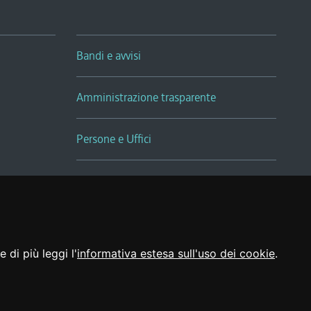
Bandi e avvisi
Amministrazione trasparente
Persone e Uffici
Sala Tiziano Tessitori
Realizzato da
 di più leggi l'
informativa estesa sull'uso dei cookie
.