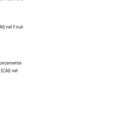
I) nel Friuli
concernente
 (CAI) nel