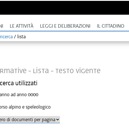
NI
LE ATTIVITÀ
LEGGI E DELIBERAZIONI
IL CITTADINO
ricerca
/
lista
rmative - Lista -
Testo vigente
icerca utilizzati
Da anno ad anno 0000
rso alpino e speleologico