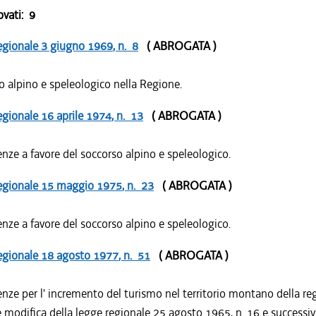
ovati:
9
egionale
3 giugno 1969
, n. 8
( ABROGATA )
 alpino e speleologico nella Regione.
egionale
16 aprile 1974
, n. 13
( ABROGATA )
nze a favore del soccorso alpino e speleologico.
egionale
15 maggio 1975
, n. 23
( ABROGATA )
nze a favore del soccorso alpino e speleologico.
egionale
18 agosto 1977
, n. 51
( ABROGATA )
nze per l' incremento del turismo nel territorio montano della re
e modifica della legge regionale 25 agosto 1965, n. 16 e successi