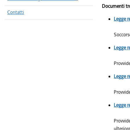
Documenti tr
Contatti
Legge r
Soccorso
Legge r
Provvide
Legge r
Provvide
Legge r
Provvide
ulterior