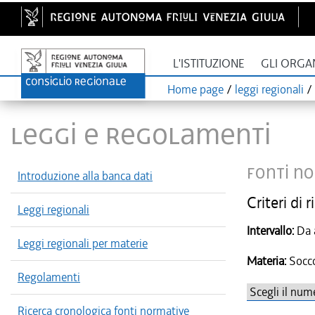
L'ISTITUZIONE
GLI ORGA
Home page
/
leggi regionali
/
LEGGI E REGOLAMENTI
Fonti no
Introduzione alla banca dati
Criteri di r
Leggi regionali
Intervallo:
Leggi regionali per materie
Materia:
Socco
Regolamenti
Ricerca cronologica fonti normative