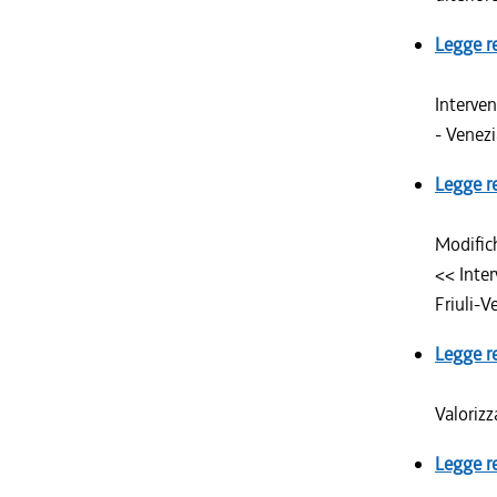
Legge r
Interven
- Venezi
Legge r
Modific
<< Inter
Friuli-V
Legge r
Valorizz
Legge r