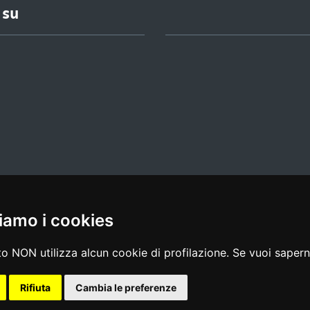
 su
iamo i cookies
l media policy
|
dichiarazione di accessibilità
|
feedback
o NON utilizza alcun cookie di profilazione. Se vuoi saperne
Rifiuta
Cambia le preferenze