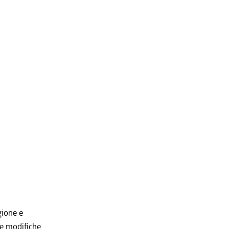
gione e
ve modifiche.