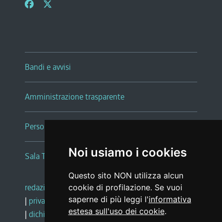
Bandi e avvisi
Amministrazione trasparente
Persone e Uffici
Noi usiamo i cookies
Sala Tiziano Tessitori
Questo sito NON utilizza alcun
redazione web
|
note legali
|
glossario
cookie di profilazione. Se vuoi
saperne di più leggi l'
informativa
|
privacy
|
social media policy
estesa sull'uso dei cookie
.
|
dichiarazione di accessibilità
|
feedback