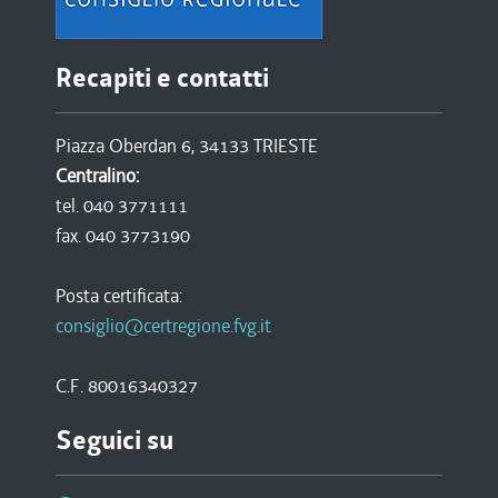
Recapiti e contatti
Piazza Oberdan 6, 34133 TRIESTE
Centralino:
tel. 040 3771111
fax. 040 3773190
Posta certificata:
consiglio@certregione.fvg.it
C.F. 80016340327
Seguici su