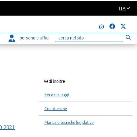
ITA
@
persone e uffici
Eseg
Ricerca
Vedi inoltre
Iter delle leggi
Costituzione
Manuale tecniche legislative
 2021