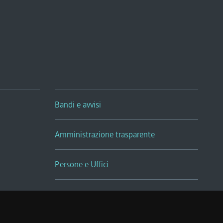
Bandi e avvisi
Amministrazione trasparente
Persone e Uffici
Sala Tiziano Tessitori