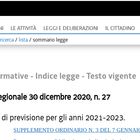
NI
LE ATTIVITÀ
LEGGI E DELIBERAZIONI
IL CITTADINO
ricerca
/
lista
/
sommario legge
rmative - Indice legge -
Testo vigente
egionale
30 dicembre 2020
, n.
27
 di previsione per gli anni 2021-2023.
SUPPLEMENTO ORDINARIO N. 3 DEL 7 GENNAIO