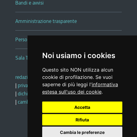
Bandi e avvisi
Amministrazione trasparente
Persone e Uffici
Noi usiamo i cookies
Sala Tiziano Tessitori
Questo sito NON utilizza alcun
redazione web
|
note legali
|
glossario
cookie di profilazione. Se vuoi
saperne di più leggi l'
informativa
|
privacy
|
social media policy
estesa sull'uso dei cookie
.
|
dichiarazione di accessibilità
|
feedback
|
cambio preferenze cookie
Accetta
Rifiuta
Realizzato da
Cambia le preferenze