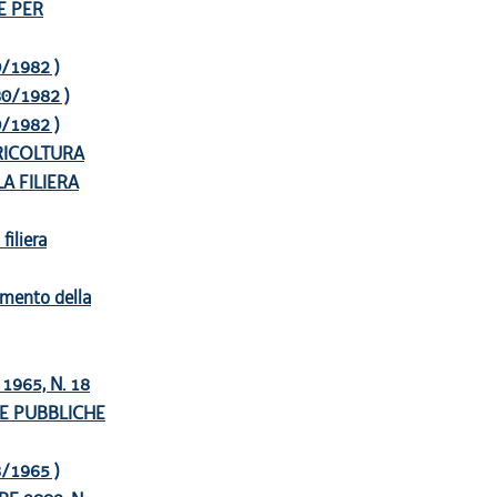
E PER
80/1982 )
 80/1982 )
80/1982 )
GRICOLTURA
A FILIERA
filiera
zamento della
965, N. 18
E PUBBLICHE
18/1965 )