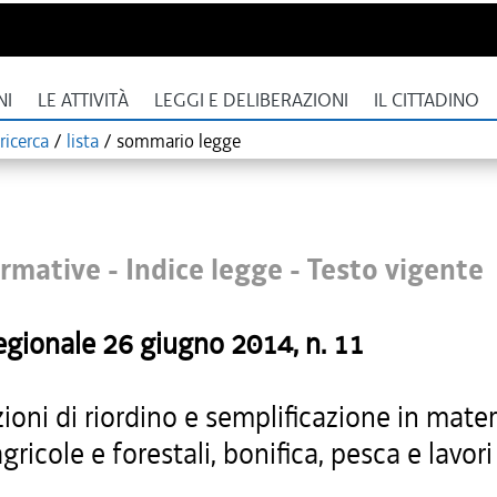
NI
LE ATTIVITÀ
LEGGI E DELIBERAZIONI
IL CITTADINO
ricerca
/
lista
/
sommario legge
rmative - Indice legge -
Testo vigente
egionale
26 giugno 2014
, n.
11
ioni di riordino e semplificazione in mater
agricole e forestali, bonifica, pesca e lavori
.