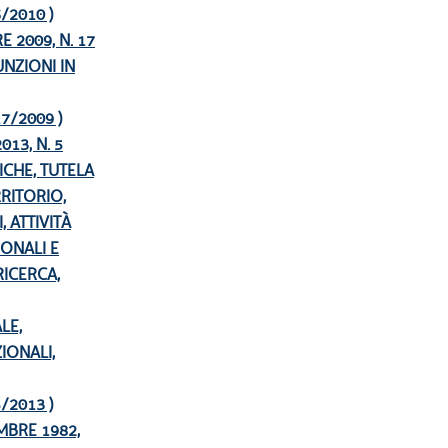
 6/2010 )
 2009, N. 17
NZIONI IN
 17/2009 )
13, N. 5
ICHE, TUTELA
RITORIO,
, ATTIVITÀ
IONALI E
RICERCA,
LE,
IONALI,
 5/2013 )
MBRE 1982,