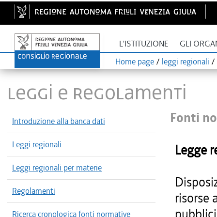
L'ISTITUZIONE
GLI ORGA
Home page
/
leggi regionali
/
LEGGI E REGOLAMENTI
Fonti no
Introduzione alla banca dati
Leggi regionali
Legge r
Leggi regionali per materie
Disposiz
Regolamenti
risorse 
pubblici
Ricerca cronologica fonti normative