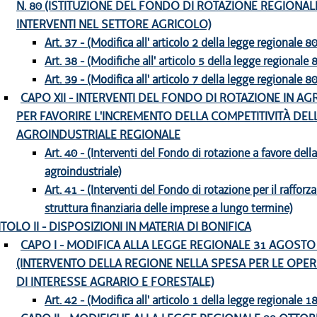
N. 80 (ISTITUZIONE DEL FONDO DI ROTAZIONE REGIONAL
INTERVENTI NEL SETTORE AGRICOLO)
Art. 37 - (Modifica all' articolo 2 della legge regionale 
Art. 38 - (Modifiche all' articolo 5 della legge regionale
Art. 39 - (Modifica all' articolo 7 della legge regionale 
CAPO XII - INTERVENTI DEL FONDO DI ROTAZIONE IN A
PER FAVORIRE L'INCREMENTO DELLA COMPETITIVITÀ DELL
AGROINDUSTRIALE REGIONALE
Art. 40 - (Interventi del Fondo di rotazione a favore della 
agroindustriale)
Art. 41 - (Interventi del Fondo di rotazione per il raffor
struttura finanziaria delle imprese a lungo termine)
ITOLO II - DISPOSIZIONI IN MATERIA DI BONIFICA
CAPO I - MODIFICA ALLA LEGGE REGIONALE 31 AGOSTO 1
(INTERVENTO DELLA REGIONE NELLA SPESA PER LE OPER
DI INTERESSE AGRARIO E FORESTALE)
Art. 42 - (Modifica all' articolo 1 della legge regionale 