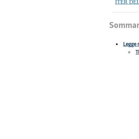
ITER DE
Sommar
Legge r
T