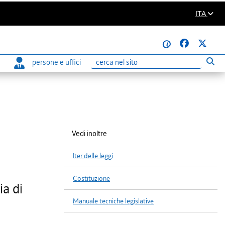
ITA
@
persone e uffici
Eseg
Ricerca
Vedi inoltre
Iter delle leggi
Costituzione
ia di
Manuale tecniche legislative