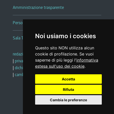
Amministrazione trasparente
Persone e Uffici
Noi usiamo i cookies
Sala Tiziano Tessitori
Questo sito NON utilizza alcun
redazione web
|
note legali
|
glossario
cookie di profilazione. Se vuoi
saperne di più leggi l'
informativa
|
privacy
|
social media policy
estesa sull'uso dei cookie
.
|
dichiarazione di accessibilità
|
feedback
|
cambio preferenze cookie
Accetta
Rifiuta
Realizzato da
Cambia le preferenze