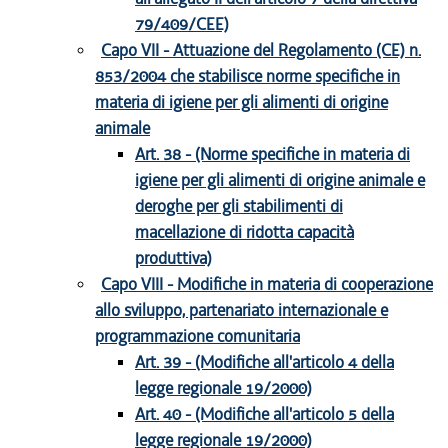
79/409/CEE)
Capo VII - Attuazione del Regolamento (CE) n.
853/2004 che stabilisce norme specifiche in
materia di igiene per gli alimenti di origine
animale
Art. 38 - (Norme specifiche in materia di
igiene per gli alimenti di origine animale e
deroghe per gli stabilimenti di
macellazione di ridotta capacità
produttiva)
Capo VIII - Modifiche in materia di cooperazione
allo sviluppo, partenariato internazionale e
programmazione comunitaria
Art. 39 - (Modifiche all'articolo 4 della
legge regionale 19/2000)
Art. 40 - (Modifiche all'articolo 5 della
legge regionale 19/2000)