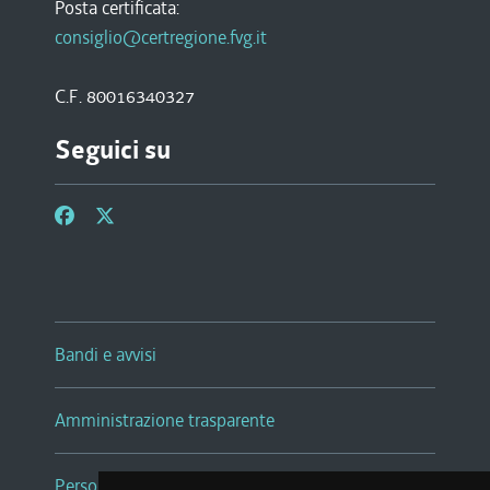
Posta certificata:
consiglio@certregione.fvg.it
C.F. 80016340327
Seguici su
Bandi e avvisi
Amministrazione trasparente
Persone e Uffici