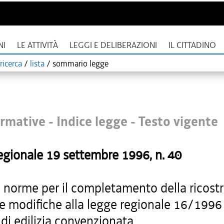
NI
LE ATTIVITÀ
LEGGI E DELIBERAZIONI
IL CITTADINO
ricerca
/
lista
/
sommario legge
rmative - Indice legge -
Testo vigente
egionale
19 settembre 1996
, n.
40
i norme per il completamento della ricost
i e modifiche alla legge regionale 16/1996
di edilizia convenzionata.