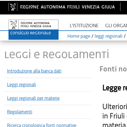
L'ISTITUZIONE
GLI ORGA
Home page
/
leggi regionali
/
LEGGI E REGOLAMENTI
Fonti no
Introduzione alla banca dati
Leggi regionali
Legge r
Leggi regionali per materie
Ulterior
Regolamenti
in Friul
materia 
Ricerca cronologica fonti normative