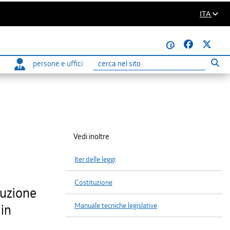
ITA
@
persone e uffici
Eseg
Ricerca
Vedi inoltre
Iter delle leggi
Costituzione
ruzione
Manuale tecniche legislative
 in