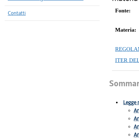
Fonte:
Contatti
Materia:
REGOLAM
ITER DE
Sommar
Legge r
Ar
Ar
Ar
Ar