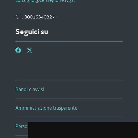
consiglio@certregione.fvg.it
C.F. 80016340327
Seguici su
Bandi e avvisi
Amministrazione trasparente
Persone e Uffici