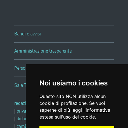
Bandi e avvisi
Amministrazione trasparente
Persone e Uffici
Noi usiamo i cookies
Sala Tiziano Tessitori
Questo sito NON utilizza alcun
redazione web
|
note legali
|
glossario
cookie di profilazione. Se vuoi
saperne di più leggi l'
informativa
|
privacy
|
social media policy
estesa sull'uso dei cookie
.
|
dichiarazione di accessibilità
|
feedback
|
cambio preferenze cookie