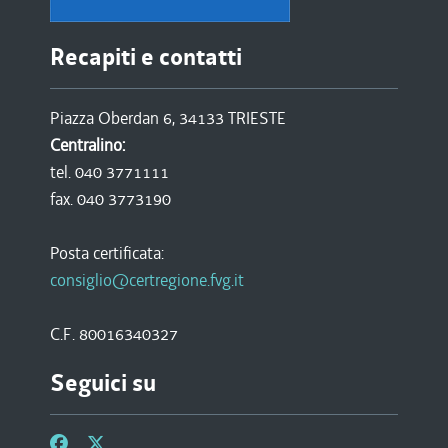
Recapiti e contatti
Piazza Oberdan 6, 34133 TRIESTE
Centralino:
tel. 040 3771111
fax. 040 3773190
Posta certificata:
consiglio@certregione.fvg.it
C.F. 80016340327
Seguici su