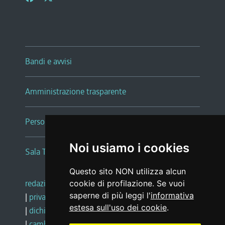
Bandi e avvisi
Amministrazione trasparente
Persone e Uffici
Noi usiamo i cookies
Sala Tiziano Tessitori
Questo sito NON utilizza alcun
redazione web
|
note legali
|
glossario
cookie di profilazione. Se vuoi
saperne di più leggi l'
informativa
|
privacy
|
social media policy
estesa sull'uso dei cookie
.
|
dichiarazione di accessibilità
|
feedback
|
cambio preferenze cookie