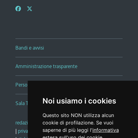
Bandi e avvisi
Amministrazione trasparente
Persone e Uffici
Noi usiamo i cookies
Sala Tiziano Tessitori
Questo sito NON utilizza alcun
redazione web
|
note legali
|
glossario
cookie di profilazione. Se vuoi
saperne di più leggi l'
informativa
|
privacy
|
social media policy
estesa sull'uso dei cookie
.