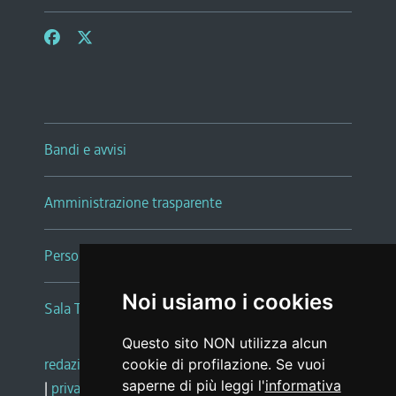
Bandi e avvisi
Amministrazione trasparente
Persone e Uffici
Noi usiamo i cookies
Sala Tiziano Tessitori
Questo sito NON utilizza alcun
redazione web
|
note legali
|
glossario
cookie di profilazione. Se vuoi
saperne di più leggi l'
informativa
|
privacy
|
social media policy