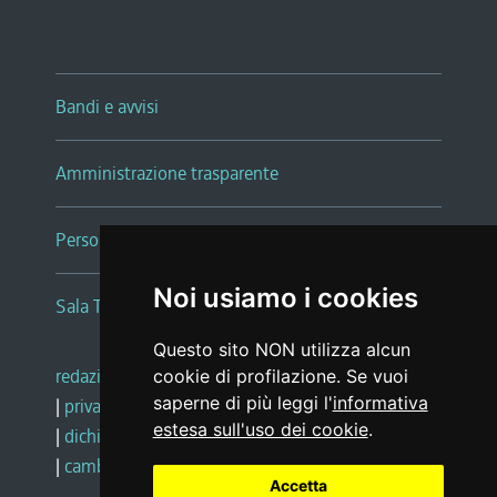
Bandi e avvisi
Amministrazione trasparente
Persone e Uffici
Noi usiamo i cookies
Sala Tiziano Tessitori
Questo sito NON utilizza alcun
redazione web
|
note legali
|
glossario
cookie di profilazione. Se vuoi
saperne di più leggi l'
informativa
|
privacy
|
social media policy
estesa sull'uso dei cookie
.
|
dichiarazione di accessibilità
|
feedback
|
cambio preferenze cookie
Accetta