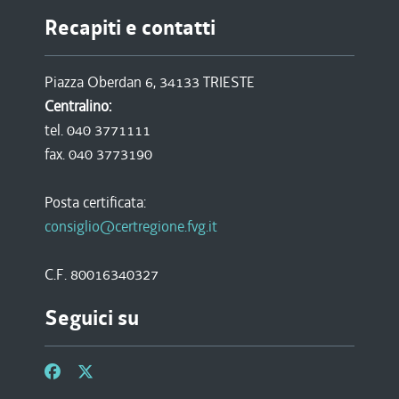
Recapiti e contatti
Piazza Oberdan 6, 34133 TRIESTE
Centralino:
tel. 040 3771111
fax. 040 3773190
Posta certificata:
consiglio@certregione.fvg.it
C.F. 80016340327
Seguici su