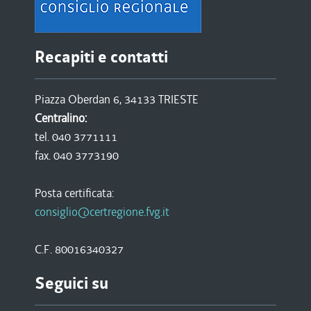
Recapiti e contatti
Piazza Oberdan 6, 34133 TRIESTE
Centralino:
tel. 040 3771111
fax. 040 3773190
Posta certificata:
consiglio@certregione.fvg.it
C.F. 80016340327
Seguici su