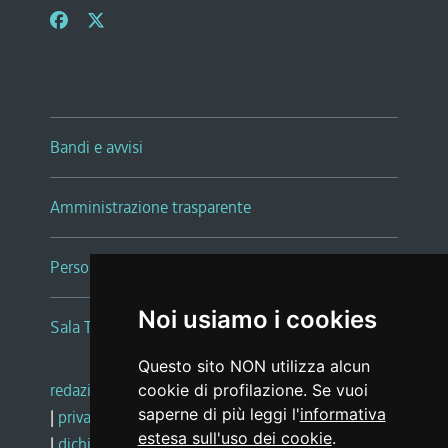
Bandi e avvisi
Amministrazione trasparente
Persone e Uffici
Noi usiamo i cookies
Sala Tiziano Tessitori
Questo sito NON utilizza alcun
redazione web
|
note legali
|
glossario
cookie di profilazione. Se vuoi
saperne di più leggi l'
informativa
|
privacy
|
social media policy
estesa sull'uso dei cookie
.
|
dichiarazione di accessibilità
|
feedback